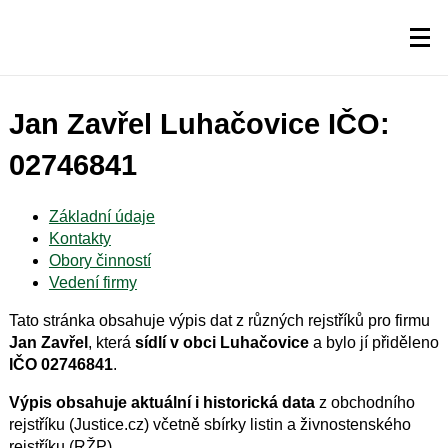
Jan Zavřel Luhačovice IČO:
02746841
Základní údaje
Kontakty
Obory činností
Vedení firmy
Tato stránka obsahuje výpis dat z různých rejstříků pro firmu
Jan Zavřel
, která
sídlí v obci Luhačovice
a bylo jí přiděleno
IČO 02746841
.
Výpis obsahuje aktuální i historická data
z obchodního
rejstříku (Justice.cz) včetně sbírky listin a živnostenského
rejstříku (RŽP).