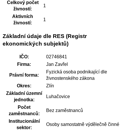
Celkový počet
1
živností:
Aktivních
1
živností:
Základní údaje dle RES (Registr
ekonomických subjektů)
IČO:
02746841
Firma:
Jan Zavřel
Fyzická osoba podnikající dle
Právní forma:
živnostenského zákona
Okres:
Zlín
Základní územní
Luhačovice
jednotka:
Počet
Bez zaměstnanců
zaměstnanců:
Institucionální
Osoby samostatně výdělečně činné
sektor: