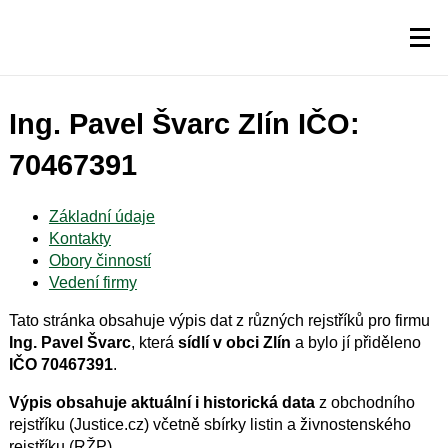
Ing. Pavel Švarc Zlín IČO:
70467391
Základní údaje
Kontakty
Obory činností
Vedení firmy
Tato stránka obsahuje výpis dat z různých rejstříků pro firmu
Ing. Pavel Švarc
, která
sídlí v obci Zlín
a bylo jí přiděleno
IČO 70467391
.
Výpis obsahuje aktuální i historická data
z obchodního
rejstříku (Justice.cz) včetně sbírky listin a živnostenského
rejstříku (RŽP).