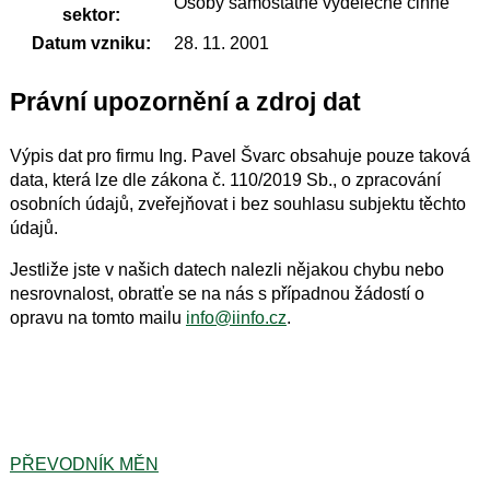
Osoby samostatně výdělečně činné
sektor:
Datum vzniku:
28. 11. 2001
Právní upozornění a zdroj dat
Výpis dat pro firmu Ing. Pavel Švarc obsahuje pouze taková
data, která lze dle zákona č. 110/2019 Sb., o zpracování
osobních údajů, zveřejňovat i bez souhlasu subjektu těchto
údajů.
Jestliže jste v našich datech nalezli nějakou chybu nebo
nesrovnalost, obratťe se na nás s případnou žádostí o
opravu na tomto mailu
info@iinfo.cz
.
PŘEVODNÍK MĚN