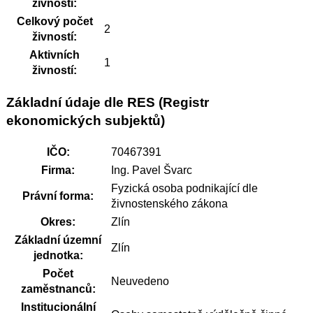
živnosti:
Celkový počet
2
živností:
Aktivních
1
živností:
Základní údaje dle RES (Registr
ekonomických subjektů)
IČO:
70467391
Firma:
Ing. Pavel Švarc
Fyzická osoba podnikající dle
Právní forma:
živnostenského zákona
Okres:
Zlín
Základní územní
Zlín
jednotka:
Počet
Neuvedeno
zaměstnanců:
Institucionální