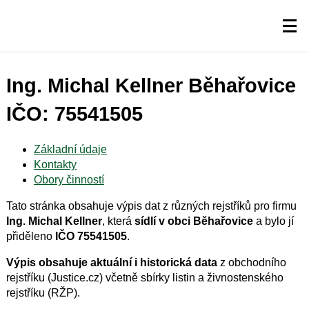
Ing. Michal Kellner Běhařovice
IČO: 75541505
Základní údaje
Kontakty
Obory činností
Tato stránka obsahuje výpis dat z různých rejstříků pro firmu
Ing. Michal Kellner
, která
sídlí v obci Běhařovice
a bylo jí
přiděleno
IČO 75541505
.
Výpis obsahuje aktuální i historická data
z obchodního
rejstříku (Justice.cz) včetně sbírky listin a živnostenského
rejstříku (RŽP).