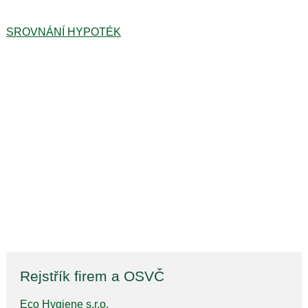
SROVNÁNÍ HYPOTÉK
Rejstřík firem a OSVČ
Eco Hygiene s.r.o.