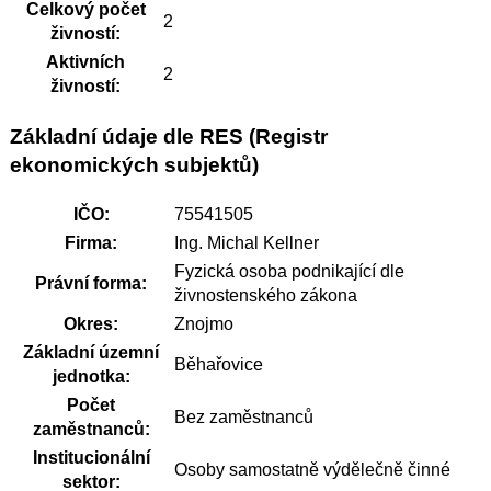
Celkový počet
2
živností:
Aktivních
2
živností:
Základní údaje dle RES (Registr
ekonomických subjektů)
IČO:
75541505
Firma:
Ing. Michal Kellner
Fyzická osoba podnikající dle
Právní forma:
živnostenského zákona
Okres:
Znojmo
Základní územní
Běhařovice
jednotka:
Počet
Bez zaměstnanců
zaměstnanců:
Institucionální
Osoby samostatně výdělečně činné
sektor: