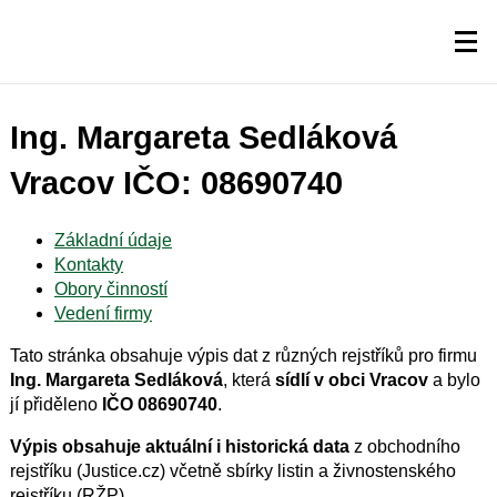
Ing. Margareta Sedláková
Vracov IČO: 08690740
Základní údaje
Kontakty
Obory činností
Vedení firmy
Tato stránka obsahuje výpis dat z různých rejstříků pro firmu
Ing. Margareta Sedláková
, která
sídlí v obci Vracov
a bylo
jí přiděleno
IČO 08690740
.
Výpis obsahuje aktuální i historická data
z obchodního
rejstříku (Justice.cz) včetně sbírky listin a živnostenského
rejstříku (RŽP).