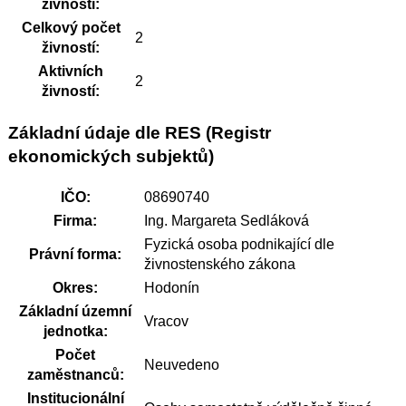
živnosti:
Celkový počet
2
živností:
Aktivních
2
živností:
Základní údaje dle RES (Registr
ekonomických subjektů)
IČO:
08690740
Firma:
Ing. Margareta Sedláková
Fyzická osoba podnikající dle
Právní forma:
živnostenského zákona
Okres:
Hodonín
Základní územní
Vracov
jednotka:
Počet
Neuvedeno
zaměstnanců:
Institucionální