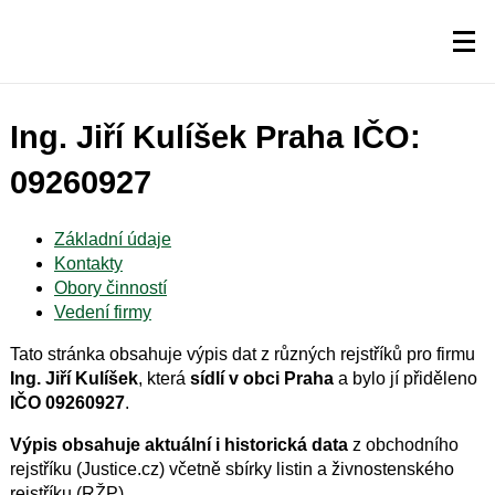
Ing. Jiří Kulíšek Praha IČO:
09260927
Základní údaje
Kontakty
Obory činností
Vedení firmy
Tato stránka obsahuje výpis dat z různých rejstříků pro firmu
Ing. Jiří Kulíšek
, která
sídlí v obci Praha
a bylo jí přiděleno
IČO 09260927
.
Výpis obsahuje aktuální i historická data
z obchodního
rejstříku (Justice.cz) včetně sbírky listin a živnostenského
rejstříku (RŽP).