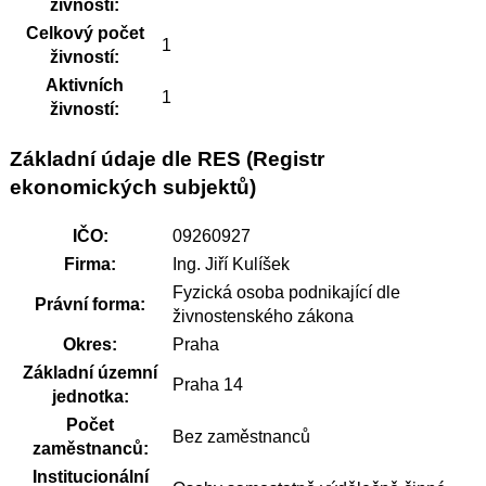
živnosti:
Celkový počet
1
živností:
Aktivních
1
živností:
Základní údaje dle RES (Registr
ekonomických subjektů)
IČO:
09260927
Firma:
Ing. Jiří Kulíšek
Fyzická osoba podnikající dle
Právní forma:
živnostenského zákona
Okres:
Praha
Základní územní
Praha 14
jednotka:
Počet
Bez zaměstnanců
zaměstnanců:
Institucionální