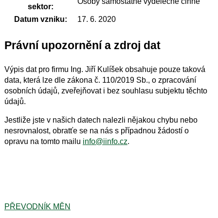
Osoby samostatně výdělečně činné
sektor:
Datum vzniku:
17. 6. 2020
Právní upozornění a zdroj dat
Výpis dat pro firmu Ing. Jiří Kulíšek obsahuje pouze taková
data, která lze dle zákona č. 110/2019 Sb., o zpracování
osobních údajů, zveřejňovat i bez souhlasu subjektu těchto
údajů.
Jestliže jste v našich datech nalezli nějakou chybu nebo
nesrovnalost, obratťe se na nás s případnou žádostí o
opravu na tomto mailu
info@iinfo.cz
.
PŘEVODNÍK MĚN