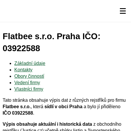
Flatbee s.r.o. Praha IČO:
03922588
Základní údaje
Kontakty
Obory činností
Vedení firmy
Vlastníci firmy
Tato stránka obsahuje výpis dat z různých rejstříků pro firmu
Flatbee s.r.o.
, která
sídlí v obci Praha
a bylo jí přiděleno
IČO 03922588
.
Výpis obsahuje aktuální i historická data
z obchodního
rejstříku (Justice.cz) včetně sbírky listin a živnostenského