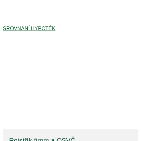
SROVNÁNÍ HYPOTÉK
Rejstřík firem a OSVČ