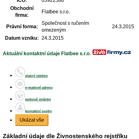
IČO:
03922588
Obchodní
Flatbee s.r.o.
firma:
Společnost s ručením
Právní forma:
24.3.2015
omezeným
Datum vzniku:
24.3.2015
Aktuální kontaktní údaje Flatbee s.r.o.
platný telefon
e-mailové adresy
webové stránky
kontaktní osoby
Ukázat vše
Základní údaje dle Živnostenského rejstříku