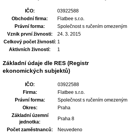
IČO:
03922588
Obchodní firma:
Flatbee s.r.o.
Právní forma:
Společnost s ručením omezeným
Vznik první živnosti:
24. 3. 2015
Celkový počet živností:
1
Aktivních živností:
1
Základní údaje dle RES (Registr
ekonomických subjektů)
IČO:
03922588
Firma:
Flatbee s.r.o.
Právní forma:
Společnost s ručením omezeným
Okres:
Praha
Základní územní
Praha 8
jednotka:
Počet zaměstnanců:
Neuvedeno