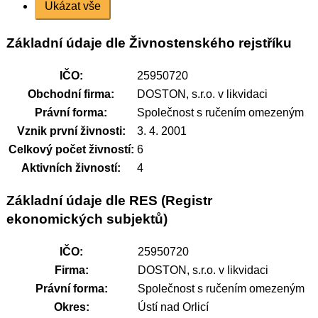
Ukázat vše
Základní údaje dle Živnostenského rejstříku
IČO:
25950720
Obchodní firma:
DOSTON, s.r.o. v likvidaci
Právní forma:
Společnost s ručením omezeným
Vznik první živnosti:
3. 4. 2001
Celkový počet živností:
6
Aktivních živností:
4
Základní údaje dle RES (Registr
ekonomických subjektů)
IČO:
25950720
Firma:
DOSTON, s.r.o. v likvidaci
Právní forma:
Společnost s ručením omezeným
Okres:
Ústí nad Orlicí