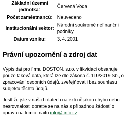
Základní územní
Červená Voda
jednotka:
Počet zaměstnanců:
Neuvedeno
Národní soukromé nefinanční
Institucionální sektor:
podniky
Datum vzniku:
3. 4. 2001
Právní upozornění a zdroj dat
Výpis dat pro firmu DOSTON, s.r.o. v likvidaci obsahuje
pouze taková data, která lze dle zákona č. 110/2019 Sb., o
zpracování osobních údajů, zveřejňovat i bez souhlasu
subjektu těchto údajů.
Jestliže jste v našich datech nalezli nějakou chybu nebo
nesrovnalost, obratťe se na nás s případnou žádostí o
opravu na tomto mailu
info@iinfo.cz
.