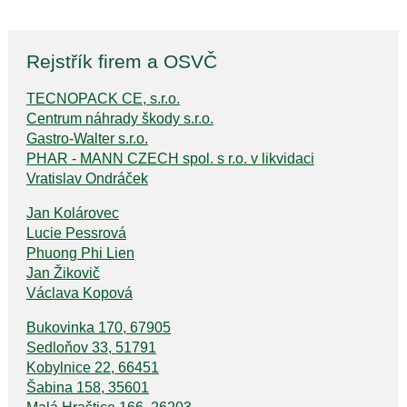
Rejstřík firem a OSVČ
TECNOPACK CE, s.r.o.
Centrum náhrady škody s.r.o.
Gastro-Walter s.r.o.
PHAR - MANN CZECH spol. s r.o. v likvidaci
Vratislav Ondráček
Jan Kolárovec
Lucie Pessrová
Phuong Phi Lien
Jan Žikovič
Václava Kopová
Bukovinka 170, 67905
Sedloňov 33, 51791
Kobylnice 22, 66451
Šabina 158, 35601