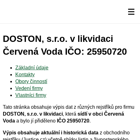
DOSTON, s.r.o. v likvidaci
Červená Voda IČO: 25950720
Základní údaje
Kontakty
Obory činností
Vedení firmy
Vlastníci firmy
Tato stránka obsahuje výpis dat z různých rejstříků pro firmu
DOSTON, s.r.o. v likvidaci
, která
sídlí v obci Červená
Voda
a bylo jí přiděleno
IČO 25950720
.
Výpis obsahuje aktuální i historická data
z obchodního
rejstříku (Justice.cz) včetně sbírky listin a živnostenského