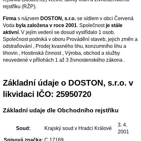
rejstříku (RŽP).
Firma
s názvem
DOSTON, s.r.o.
se sídlem v obci Červená
Voda
byla založena v roce 2001
. Společnost
je stále
aktivní
. V jejím vedení se dosud vystřídalo 1 osob.
Společnost podniká v oboru Provádění staveb, jejich změn a
odstraňování , Prodej kvasného lihu, konzumního lihu a
lihovin , Hostinská činnost , Výroba, obchod a služby
neuvedené v přílohách 1 až 3 živnostenského zákona .
Základní údaje o DOSTON, s.r.o. v
likvidaci IČO: 25950720
Základní udaje dle Obchodního rejstříku
3. 4.
Soud:
Krajský soud v Hradci Králové
2001
Spisová značka:
C 17169