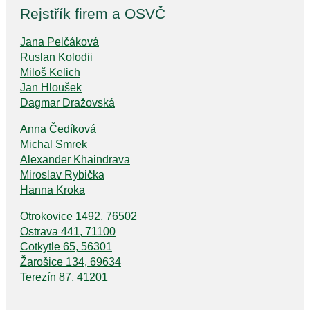
Rejstřík firem a OSVČ
Jana Pelčáková
Ruslan Kolodii
Miloš Kelich
Jan Hloušek
Dagmar Dražovská
Anna Čedíková
Michal Smrek
Alexander Khaindrava
Miroslav Rybička
Hanna Kroka
Otrokovice 1492, 76502
Ostrava 441, 71100
Cotkytle 65, 56301
Žarošice 134, 69634
Terezín 87, 41201