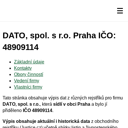
DATO, spol. s r.o. Praha IČO:
48909114
Základní údaje
Kontakty
Obory činností
Vedení firmy
Vlastníci firmy
Tato stránka obsahuje výpis dat z různých rejstříků pro firmu
DATO, spol. s r.o.
, která
sídlí v obci Praha
a bylo jí
přiděleno
IČO 48909114
.
Výpis obsahuje aktuální i historická data
z obchodního
rejstříku (Justice.cz) včetně sbírky listin a živnostenského