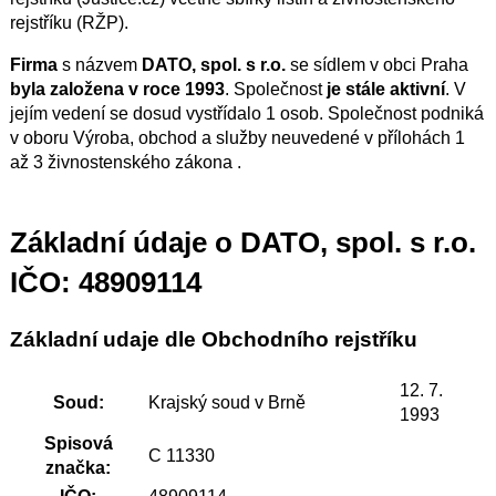
rejstříku (RŽP).
Firma
s názvem
DATO, spol. s r.o.
se sídlem v obci Praha
byla založena v roce 1993
. Společnost
je stále aktivní
. V
jejím vedení se dosud vystřídalo 1 osob. Společnost podniká
v oboru Výroba, obchod a služby neuvedené v přílohách 1
až 3 živnostenského zákona .
Základní údaje o DATO, spol. s r.o.
IČO: 48909114
Základní udaje dle Obchodního rejstříku
12. 7.
Soud:
Krajský soud v Brně
1993
Spisová
C 11330
značka: