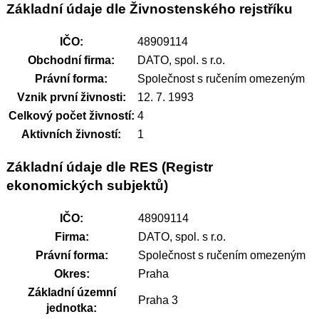
Základní údaje dle Živnostenského rejstříku
IČO:
48909114
Obchodní firma:
DATO, spol. s r.o.
Právní forma:
Společnost s ručením omezeným
Vznik první živnosti:
12. 7. 1993
Celkový počet živností:
4
Aktivních živností:
1
Základní údaje dle RES (Registr
ekonomických subjektů)
IČO:
48909114
Firma:
DATO, spol. s r.o.
Právní forma:
Společnost s ručením omezeným
Okres:
Praha
Základní územní
Praha 3
jednotka: