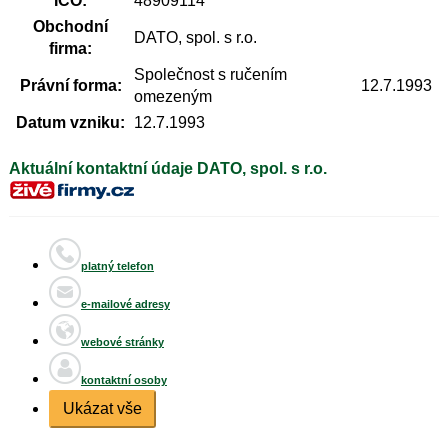
IČO:
48909114
Obchodní
DATO, spol. s r.o.
firma:
Společnost s ručením
Právní forma:
12.7.1993
omezeným
Datum vzniku:
12.7.1993
Aktuální kontaktní údaje DATO, spol. s r.o.
platný telefon
e-mailové adresy
webové stránky
kontaktní osoby
Ukázat vše