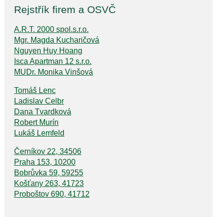
Rejstřík firem a OSVČ
A.R.T. 2000 spol.s.r.o.
Mgr. Magda Kucharičová
Nguyen Huy Hoang
Isca Apartman 12 s.r.o.
MUDr. Monika Vinšová
Tomáš Lenc
Ladislav Celbr
Dana Tvardková
Robert Murín
Lukáš Lemfeld
Černíkov 22, 34506
Praha 153, 10200
Bobrůvka 59, 59255
Košťany 263, 41723
Proboštov 690, 41712