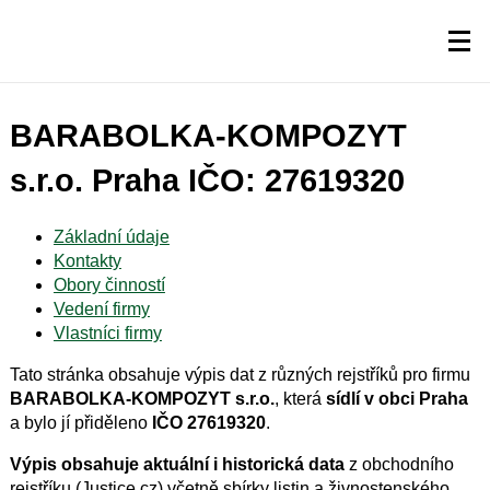
BARABOLKA-KOMPOZYT
s.r.o. Praha IČO: 27619320
Základní údaje
Kontakty
Obory činností
Vedení firmy
Vlastníci firmy
Tato stránka obsahuje výpis dat z různých rejstříků pro firmu
BARABOLKA-KOMPOZYT s.r.o.
, která
sídlí v obci Praha
a bylo jí přiděleno
IČO 27619320
.
Výpis obsahuje aktuální i historická data
z obchodního
rejstříku (Justice.cz) včetně sbírky listin a živnostenského