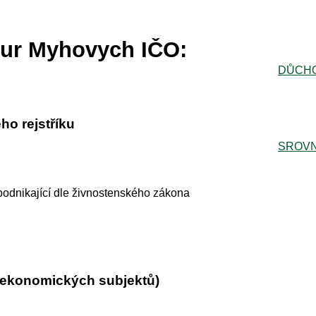
rtur Myhovych IČO:
DŮCH
ho rejstříku
SROVN
podnikající dle živnostenského zákona
r ekonomických subjektů)