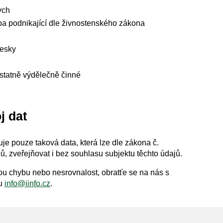
ych
a podnikající dle živnostenského zákona
esky
tatně výdělečně činné
j dat
je pouze taková data, která lze dle zákona č.
, zveřejňovat i bez souhlasu subjektu těchto údajů.
akou chybu nebo nesrovnalost, obratťe se na nás s
lu
info@iinfo.cz
.