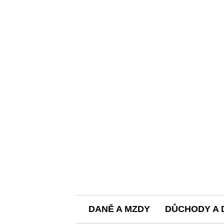
DANĚ A MZDY
DŮCHODY A 