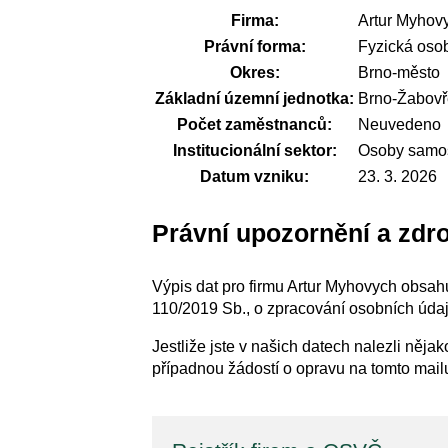
Firma:
Artur Myhov
Právní forma:
Fyzická osob
Okres:
Brno-město
Základní územní jednotka:
Brno-Žabovř
Počet zaměstnanců:
Neuvedeno
Institucionální sektor:
Osoby samos
Datum vzniku:
23. 3. 2026
Právní upozornění a zdro
Výpis dat pro firmu Artur Myhovych obsahu
110/2019 Sb., o zpracování osobních údajů
Jestliže jste v našich datech nalezli něj
případnou žádostí o opravu na tomto mai