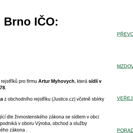
 Brno IČO:
PŘEVO
MZDOV
rejstříků pro firmu
Artur Myhovych
, která
sídlí v
78
.
VEŘEJ
ta
z obchodního rejstříku (Justice.cz) včetně sbírky
ící dle živnostenského zákona se sídlem v obci
podniká v oboru Výroba, obchod a služby
kého zákona .
PORA