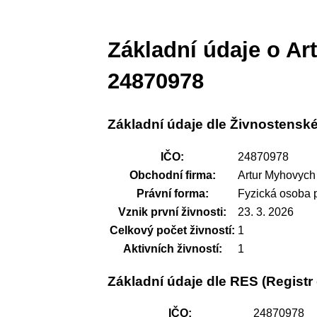
Základní údaje o A
24870978
Základní údaje dle Živnostenské
IČO:
24870978
Obchodní firma:
Artur Myhovych
Právní forma:
Fyzická osoba 
Vznik první živnosti:
23. 3. 2026
Celkový počet živností:
1
Aktivních živností:
1
Základní údaje dle RES (Regist
IČO:
24870978