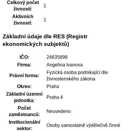
Celkový počet
1
živností:
Aktivních
1
živností:
Základní údaje dle RES (Registr
ekonomických subjektů)
IČO:
24635898
Firma:
Angelina Ivanova
Fyzická osoba podnikající dle
Právní forma:
živnostenského zákona
Okres:
Praha
Základní územní
Praha 4
jednotka:
Počet
Neuvedeno
zaměstnanců:
Institucionální
Osoby samostatně výdělečně činné
sektor: