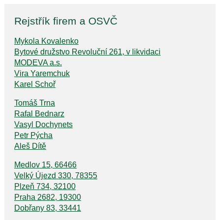
Rejstřík firem a OSVČ
Mykola Kovalenko
Bytové družstvo Revoluční 261, v likvidaci
MODEVA a.s.
Vira Yaremchuk
Karel Schoř
Tomáš Trna
Rafal Bednarz
Vasyl Dochynets
Petr Pýcha
Aleš Dítě
Medlov 15, 66466
Velký Újezd 330, 78355
Plzeň 734, 32100
Praha 2682, 19300
Dobřany 83, 33441