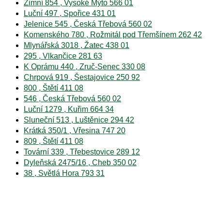
Zimní 854 , Vysoké Mýto 566 01
Luční 497 , Spořice 431 01
Jelenice 545 , Česká Třebová 560 02
Komenského 780 , Rožmitál pod Třemšínem 262 42
Mlynářská 3018 , Žatec 438 01
295 , Vlkančice 281 63
K Oprámu 440 , Zruč-Senec 330 08
Chrpová 919 , Šestajovice 250 92
800 , Štětí 411 08
546 , Česká Třebová 560 02
Luční 1279 , Kuřim 664 34
Sluneční 513 , Luštěnice 294 42
Krátká 350/1 , Vřesina 747 20
809 , Štětí 411 08
Tovární 339 , Třebestovice 289 12
Dyleňská 2475/16 , Cheb 350 02
38 , Světlá Hora 793 31