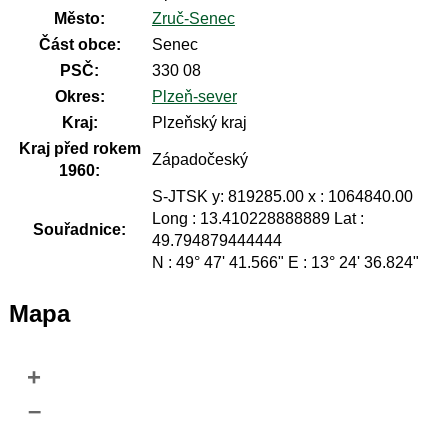
Město:
Zruč-Senec
Část obce:
Senec
PSČ:
330 08
Okres:
Plzeň-sever
Kraj:
Plzeňský kraj
Kraj před rokem
Západočeský
1960:
S-JTSK y: 819285.00 x : 1064840.00
Long : 13.410228888889 Lat :
Souřadnice:
49.794879444444
N : 49° 47' 41.566" E : 13° 24' 36.824"
Mapa
+
–