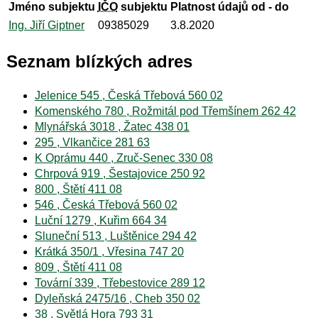
Jméno subjektu
IČO
subjektu
Platnost údajů od - do
Ing. Jiří Giptner
09385029
3.8.2020
Seznam blízkých adres
Jelenice 545 , Česká Třebová 560 02
Komenského 780 , Rožmitál pod Třemšínem 262 42
Mlynářská 3018 , Žatec 438 01
295 , Vlkančice 281 63
K Oprámu 440 , Zruč-Senec 330 08
Chrpová 919 , Šestajovice 250 92
800 , Štětí 411 08
546 , Česká Třebová 560 02
Luční 1279 , Kuřim 664 34
Sluneční 513 , Luštěnice 294 42
Krátká 350/1 , Vřesina 747 20
809 , Štětí 411 08
Tovární 339 , Třebestovice 289 12
Dyleňská 2475/16 , Cheb 350 02
38 , Světlá Hora 793 31