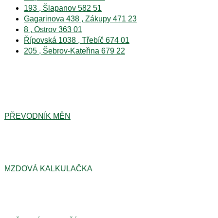
193 , Šlapanov 582 51
Gagarinova 438 , Zákupy 471 23
8 , Ostrov 363 01
Řípovská 1038 , Třebíč 674 01
205 , Šebrov-Kateřina 679 22
PŘEVODNÍK MĚN
MZDOVÁ KALKULAČKA