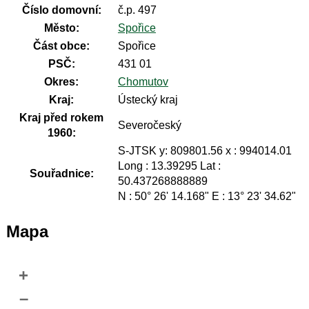
Číslo domovní:
č.p. 497
Město:
Spořice
Část obce:
Spořice
PSČ:
431 01
Okres:
Chomutov
Kraj:
Ústecký kraj
Kraj před rokem
Severočeský
1960:
S-JTSK y: 809801.56 x : 994014.01
Long : 13.39295 Lat :
Souřadnice:
50.437268888889
N : 50° 26' 14.168" E : 13° 23' 34.62"
Mapa
+
–