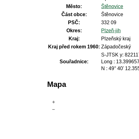
Město:
Štěnovice
Část obce:
Štěnovice
PSČ:
332 09
Okres:
Plzeň-jih
Kraj:
Plzeňský kraj
Kraj před rokem 1960:
Západočeský
S-JTSK y: 82211
Souřadnice:
Long : 13.39965
N : 49° 40' 12.35
Mapa
+
–