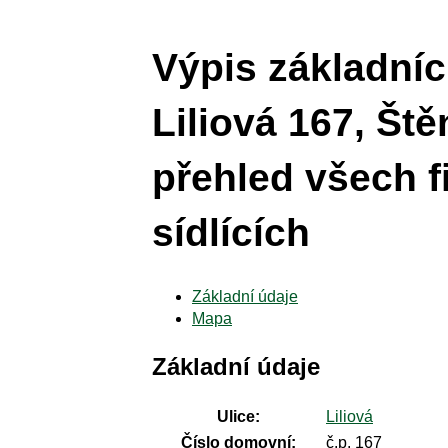
Výpis základníc
Liliová 167, Št
přehled všech f
sídlících
Základní údaje
Mapa
Základní údaje
Ulice:
Liliová
Číslo domovní:
č.p. 167