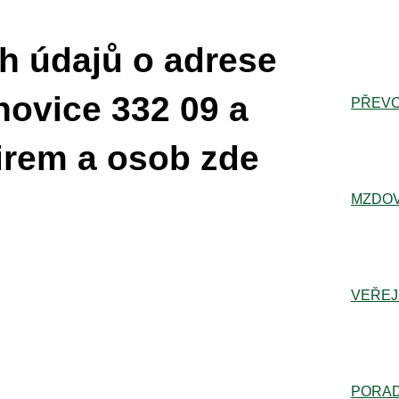
h údajů o adrese
ěnovice 332 09 a
PŘEVO
irem a osob zde
MZDOV
VEŘEJ
PORA