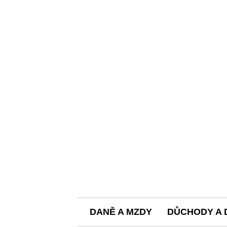
DANĚ A MZDY
DŮCHODY A 