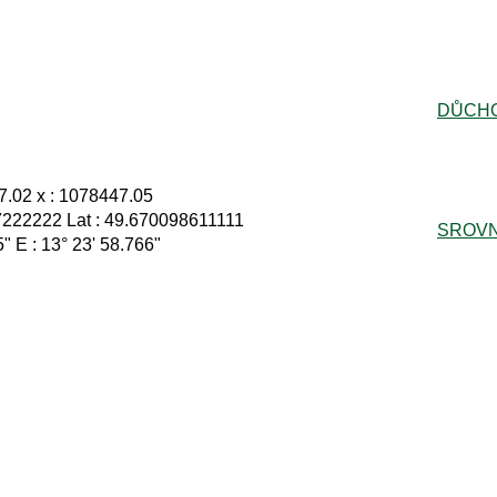
DŮCH
7.02 x : 1078447.05
7222222 Lat : 49.670098611111
SROVN
5" E : 13° 23' 58.766"