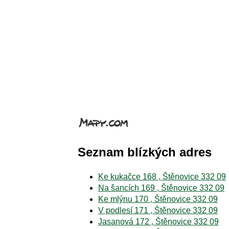
Seznam blízkých adres
Ke kukačce 168 , Štěnovice 332 09
Na šancích 169 , Štěnovice 332 09
Ke mlýnu 170 , Štěnovice 332 09
V podlesí 171 , Štěnovice 332 09
Jasanová 172 , Štěnovice 332 09