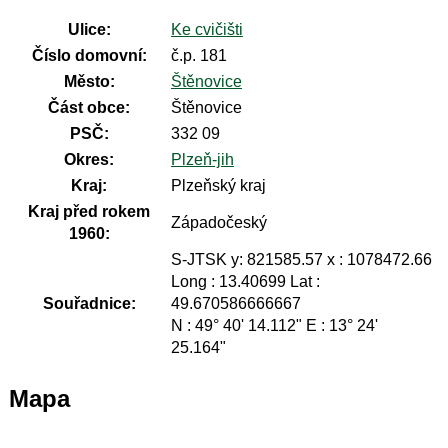
Ulice:
Ke cvičišti
Číslo domovní:
č.p. 181
Město:
Štěnovice
Část obce:
Štěnovice
PSČ:
332 09
Okres:
Plzeň-jih
Kraj:
Plzeňský kraj
Kraj před rokem
Západočeský
1960:
S-JTSK y: 821585.57 x : 1078472.66
Long : 13.40699 Lat :
Souřadnice:
49.670586666667
N : 49° 40' 14.112" E : 13° 24'
25.164"
Mapa