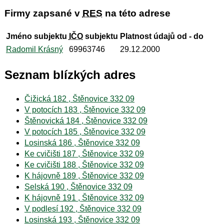
Firmy zapsané v
RES
na této adrese
Jméno subjektu
IČO
subjektu
Platnost údajů od - do
Radomil Krásný
69963746
29.12.2000
Seznam blízkých adres
Čižická 182 , Štěnovice 332 09
V potocích 183 , Štěnovice 332 09
Štěnovická 184 , Štěnovice 332 09
V potocích 185 , Štěnovice 332 09
Losinská 186 , Štěnovice 332 09
Ke cvičišti 187 , Štěnovice 332 09
Ke cvičišti 188 , Štěnovice 332 09
K hájovně 189 , Štěnovice 332 09
Selská 190 , Štěnovice 332 09
K hájovně 191 , Štěnovice 332 09
V podlesí 192 , Štěnovice 332 09
Losinská 193 , Štěnovice 332 09