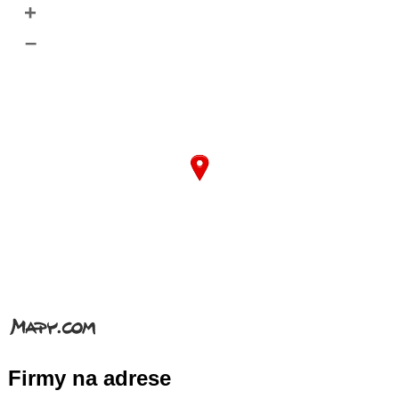
+
–
Firmy na adrese