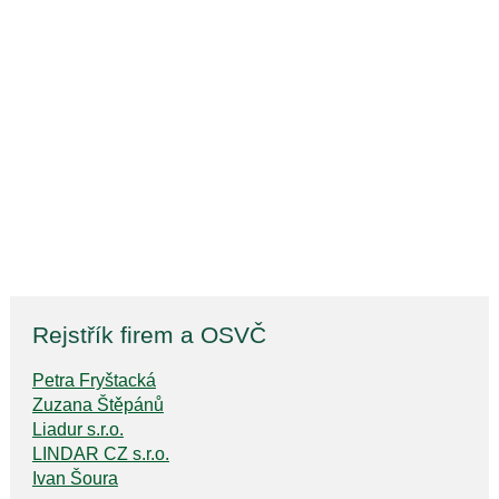
Rejstřík firem a OSVČ
Petra Fryštacká
Zuzana Štěpánů
Liadur s.r.o.
LINDAR CZ s.r.o.
Ivan Šoura