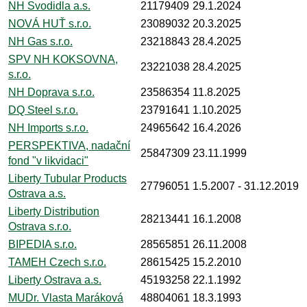
NH Svodidla a.s.
21179409
29.1.2024
NOVÁ HUŤ s.r.o.
23089032
20.3.2025
NH Gas s.r.o.
23218843
28.4.2025
SPV NH KOKSOVNA,
23221038
28.4.2025
s.r.o.
NH Doprava s.r.o.
23586354
11.8.2025
DQ Steel s.r.o.
23791641
1.10.2025
NH Imports s.r.o.
24965642
16.4.2026
PERSPEKTIVA, nadační
25847309
23.11.1999
fond "v likvidaci"
Liberty Tubular Products
27796051
1.5.2007
- 31.12.2019
Ostrava a.s.
Liberty Distribution
28213441
16.1.2008
Ostrava s.r.o.
BIPEDIA s.r.o.
28565851
26.11.2008
TAMEH Czech s.r.o.
28615425
15.2.2010
Liberty Ostrava a.s.
45193258
22.1.1992
MUDr. Vlasta Maráková
48804061
18.3.1993