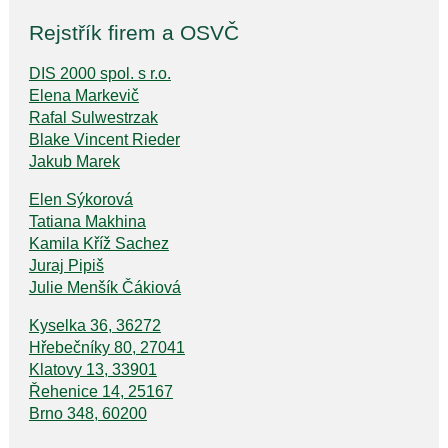
Rejstřík firem a OSVČ
DIS 2000 spol. s r.o.
Elena Markevič
Rafal Sulwestrzak
Blake Vincent Rieder
Jakub Marek
Elen Sýkorová
Tatiana Makhina
Kamila Kříž Sachez
Juraj Pipiš
Julie Menšík Čákiová
Kyselka 36, 36272
Hřebečníky 80, 27041
Klatovy 13, 33901
Řehenice 14, 25167
Brno 348, 60200