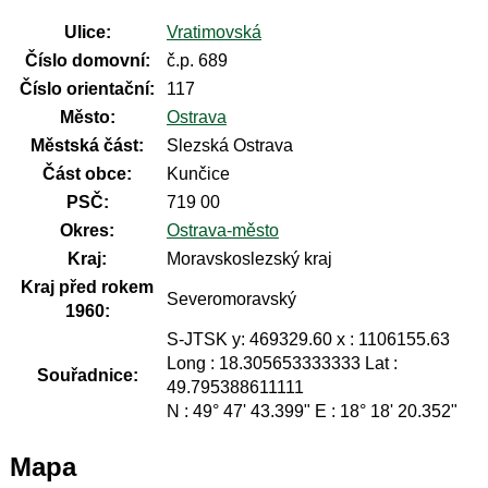
Ulice:
Vratimovská
Číslo domovní:
č.p. 689
Číslo orientační:
117
Město:
Ostrava
Městská část:
Slezská Ostrava
Část obce:
Kunčice
PSČ:
719 00
Okres:
Ostrava-město
Kraj:
Moravskoslezský kraj
Kraj před rokem
Severomoravský
1960:
S-JTSK y: 469329.60 x : 1106155.63
Long : 18.305653333333 Lat :
Souřadnice:
49.795388611111
N : 49° 47' 43.399" E : 18° 18' 20.352"
Mapa