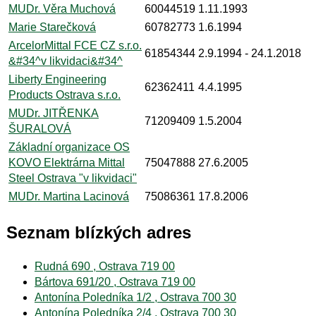
MUDr. Věra Muchová
60044519
1.11.1993
Marie Starečková
60782773
1.6.1994
ArcelorMittal FCE CZ s.r.o.
61854344
2.9.1994
- 24.1.2018
&#34^v likvidaci&#34^
Liberty Engineering
62362411
4.4.1995
Products Ostrava s.r.o.
MUDr. JITŘENKA
71209409
1.5.2004
ŠURALOVÁ
Základní organizace OS
KOVO Elektrárna Mittal
75047888
27.6.2005
Steel Ostrava "v likvidaci"
MUDr. Martina Lacinová
75086361
17.8.2006
Seznam blízkých adres
Rudná 690 , Ostrava 719 00
Bártova 691/20 , Ostrava 719 00
Antonína Poledníka 1/2 , Ostrava 700 30
Antonína Poledníka 2/4 , Ostrava 700 30