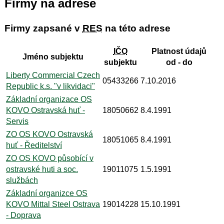
Firmy na adrese
Firmy zapsané v
RES
na této adrese
IČO
Platnost údajů
Jméno subjektu
subjektu
od - do
Liberty Commercial Czech
05433266
7.10.2016
Republic k.s. "v likvidaci"
Základní organizace OS
KOVO Ostravská huť -
18050662
8.4.1991
Servis
ZO OS KOVO Ostravská
18051065
8.4.1991
huť - Ředitelství
ZO OS KOVO působící v
ostravské huti a soc.
19011075
1.5.1991
službách
Základní organizce OS
KOVO Mittal Steel Ostrava
19014228
15.10.1991
- Doprava