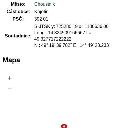
Město:
Choustník
Část obce:
Kajetín
PSČ:
392 01
S-JTSK y: 725280.19 x : 1130636.00
Long : 14.824509166667 Lat :
Souřadnice:
49.327717222222
N : 49° 19' 39.782" E : 14° 49' 28.233"
Mapa
+
–