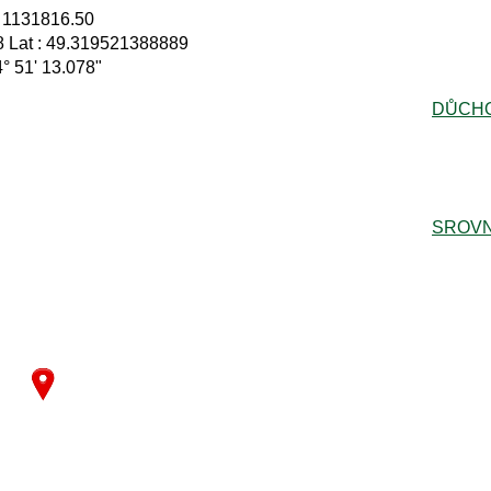
: 1131816.50
 Lat : 49.319521388889
4° 51' 13.078"
DŮCH
SROVN