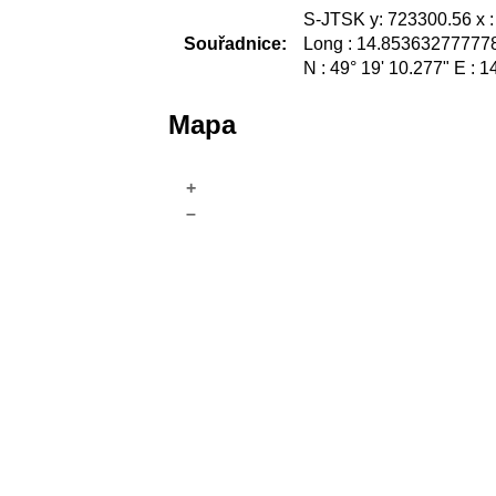
S-JTSK y: 723300.56 x 
Souřadnice:
Long : 14.853632777778
N : 49° 19' 10.277" E : 1
Mapa
+
–