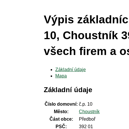
Výpis základníc
10, Choustník 3
všech firem a o
Základní údaje
Mapa
Základní údaje
Číslo domovní:
č.p. 10
Město:
Choustník
Část obce:
Předboř
PSČ:
392 01