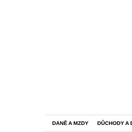
DANĚ A MZDY
DŮCHODY A 