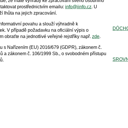
padě, že máte výhrady ke zpracování svého osobního
taktovat prostřednictvím emailu:
info@iinfo.cz
. U
 lhůta na jejich zpracování.
informativní povahu a slouží výhradně k
DŮCH
k. V případě požadavku na oficiální výpis o
 obraťte na jednotlivé veřejné rejstříky např.
zde
.
du s Nařízením (EU) 2016/679 (GDPR), zákonem č.
jů a zákonem č. 106/1999 Sb., o svobodném přístupu
SROVN
ů.