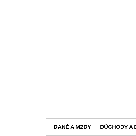
DANĚ A MZDY
DŮCHODY A 