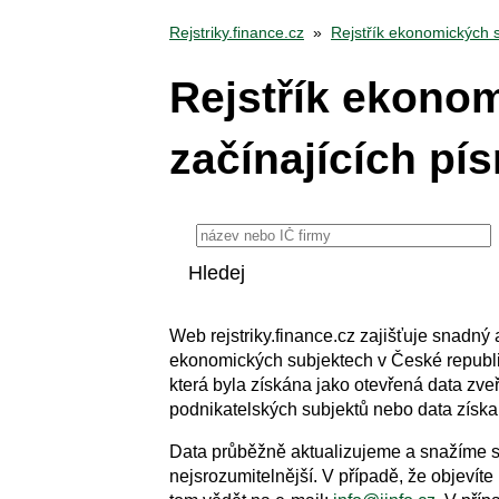
Rejstriky.finance.cz
»
Rejstřík ekonomických 
Rejstřík ekono
začínajících p
Web rejstriky.finance.cz zajišťuje snadný 
ekonomických subjektech v České republi
která byla získána jako otevřená data zve
podnikatelských subjektů nebo data získa
Data průběžně aktualizujeme a snažíme se 
nejsrozumitelnější. V případě, že objevít