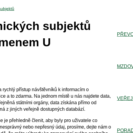
subjektů
mických subjektů
PŘEVO
ísmenem U
MZDOV
a rychlý přístup návštěvníků k informacím o
ce a to zdarma. Na jednom místě u nás najdete data,
VEŘEJ
řejněná státními orgány, data získána přímo od
ná z jiných veřejně dostupných databází.
je přehledně členit, aby byly pro uživatele co
e nesprávný nebo nepřesný údaj, prosíme, dejte nám o
PORA