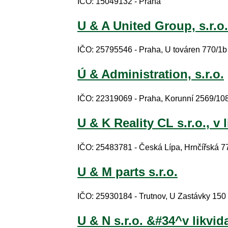
IČO: 15049132 - Praha
U & A United Group, s.r.o.
IČO: 25795546 - Praha, U továren 770/1b
Ú & Administration, s.r.o.
IČO: 22319069 - Praha, Korunní 2569/10
U & K Reality CL s.r.o., v 
IČO: 25483781 - Česká Lípa, Hrnčířská 7
U & M parts s.r.o.
IČO: 25930184 - Trutnov, U Zastávky 150
U & N s.r.o. &#34^v likvi