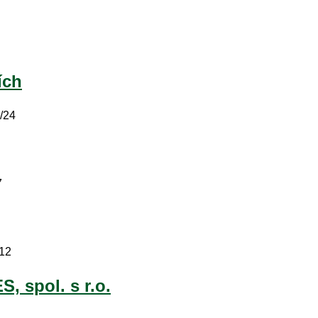
ích
/24
7
/12
 spol. s r.o.