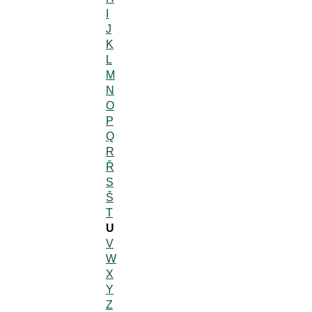
I
J
K
L
M
N
O
P
Q
R
Ř
S
Š
T
U
V
W
X
Y
Z