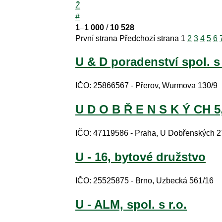
Ž
#
1
–
1 000
/
10 528
První strana
Předchozí strana
1
2
3
4
5
6
U & D poradenství spol. s 
IČO: 25866567 - Přerov, Wurmova 130/9
U D O B Ř E N S K Ý CH 5,
IČO: 47119586 - Praha, U Dobřenských 2
U - 16, bytové družstvo
IČO: 25525875 - Brno, Uzbecká 561/16
U - ALM, spol. s r.o.