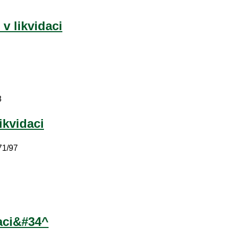
 v likvidaci
8
likvidaci
71/97
daci&#34^