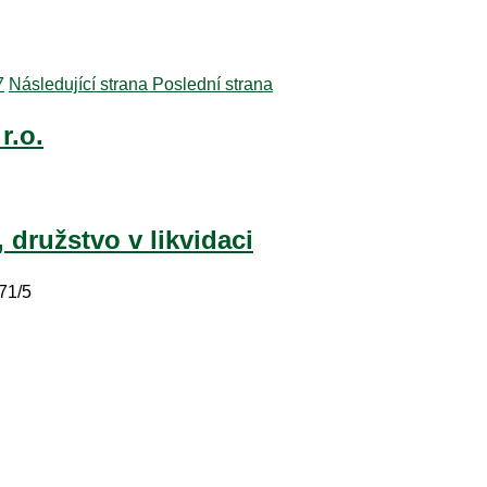
7
Následující strana
Poslední strana
r.o.
 družstvo v likvidaci
71/5