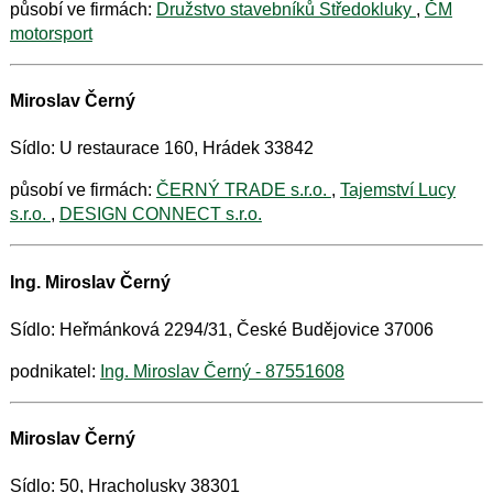
působí ve firmách:
Družstvo stavebníků Středokluky
,
ČM
motorsport
Miroslav Černý
Sídlo: U restaurace 160, Hrádek 33842
působí ve firmách:
ČERNÝ TRADE s.r.o.
,
Tajemství Lucy
s.r.o.
,
DESIGN CONNECT s.r.o.
Ing. Miroslav Černý
Sídlo: Heřmánková 2294/31, České Budějovice 37006
podnikatel:
Ing. Miroslav Černý - 87551608
Miroslav Černý
Sídlo: 50, Hracholusky 38301