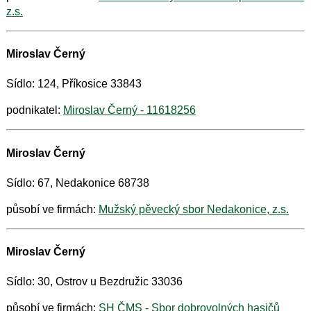
z.s.
Miroslav Černý
Sídlo: 124, Příkosice 33843
podnikatel:
Miroslav Černý - 11618256
Miroslav Černý
Sídlo: 67, Nedakonice 68738
působí ve firmách:
Mužský pěvecký sbor Nedakonice, z.s.
Miroslav Černý
Sídlo: 30, Ostrov u Bezdružic 33036
působí ve firmách:
SH ČMS - Sbor dobrovolných hasičů