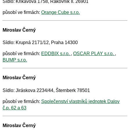
Sídlo: Křikavova 1758, Rakovník II. 26901
působí ve firmách:
Orange Cube s.r.o.
Miroslav Černý
Sídlo: Krupná 2171/12, Praha 14300
působí ve firmách:
EDDBIX s.r.o.
,
OSCAR PLAY s.r.o.
,
BUMP s.r.o.
Miroslav Černý
Sídlo: Jiráskova 2234/44, Šternberk 78501
působí ve firmách:
Společenství vlastníků jednotek Dalov
č.p. 62 a 63
Miroslav Černý