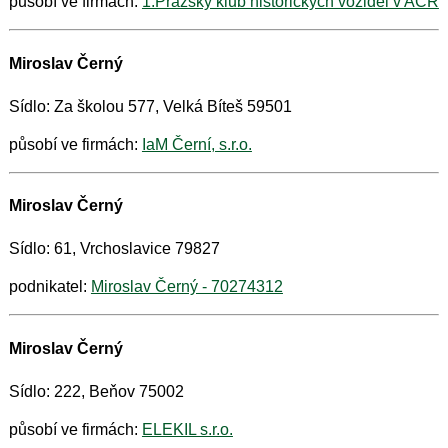
působí ve firmách:
1.Pražský klub historických vozidel v AČR
Miroslav Černý
Sídlo: Za školou 577, Velká Bíteš 59501
působí ve firmách:
IaM Černí, s.r.o.
Miroslav Černý
Sídlo: 61, Vrchoslavice 79827
podnikatel:
Miroslav Černý - 70274312
Miroslav Černý
Sídlo: 222, Beňov 75002
působí ve firmách:
ELEKIL s.r.o.