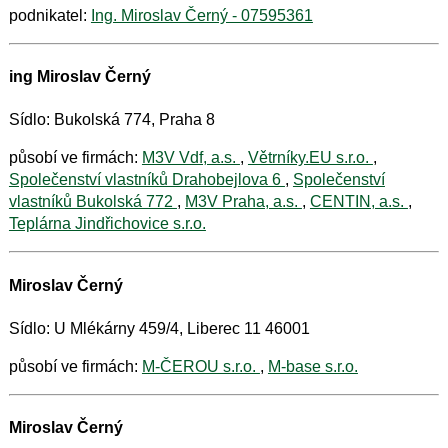
podnikatel:
Ing. Miroslav Černý - 07595361
ing Miroslav Černý
Sídlo: Bukolská 774, Praha 8
působí ve firmách:
M3V Vdf, a.s.
,
Větrníky.EU s.r.o.
,
Společenství vlastníků Drahobejlova 6
,
Společenství
vlastníků Bukolská 772
,
M3V Praha, a.s.
,
CENTIN, a.s.
,
Teplárna Jindřichovice s.r.o.
Miroslav Černý
Sídlo: U Mlékárny 459/4, Liberec 11 46001
působí ve firmách:
M-ČEROU s.r.o.
,
M-base s.r.o.
Miroslav Černý