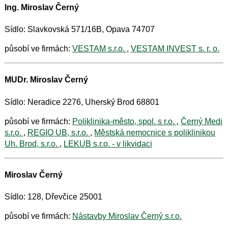
Ing. Miroslav Černý
Sídlo: Slavkovská 571/16B, Opava 74707
působí ve firmách:
VESTAM s.r.o.
,
VESTAM INVEST s. r. o.
MUDr. Miroslav Černý
Sídlo: Neradice 2276, Uherský Brod 68801
působí ve firmách:
Poliklinika-město, spol. s r.o.
,
Černý Medi
s.r.o.
,
REGIO UB, s.r.o.
,
Městská nemocnice s poliklinikou
Uh. Brod, s.r.o.
,
LEKUB s.r.o. - v likvidaci
Miroslav Černý
Sídlo: 128, Dřevčice 25001
působí ve firmách:
Nástavby Miroslav Černý s.r.o.