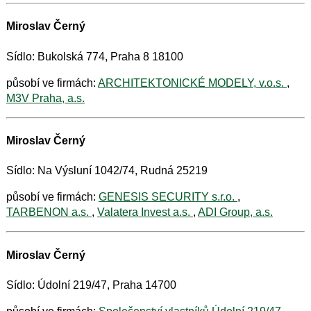
Miroslav Černý
Sídlo: Bukolská 774, Praha 8 18100
působí ve firmách:
ARCHITEKTONICKÉ MODELY, v.o.s.
,
M3V Praha, a.s.
Miroslav Černý
Sídlo: Na Výsluní 1042/74, Rudná 25219
působí ve firmách:
GENESIS SECURITY s.r.o.
,
TARBENON a.s.
,
Valatera Invest a.s.
,
ADI Group, a.s.
Miroslav Černý
Sídlo: Údolní 219/47, Praha 14700