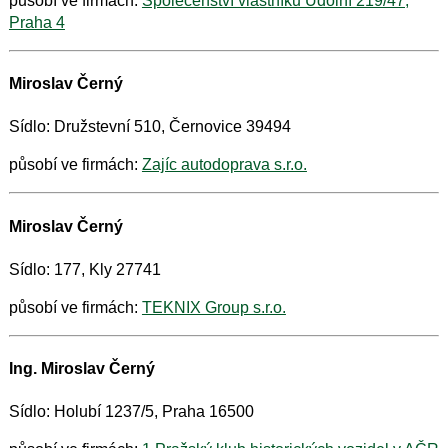
působí ve firmách:
Společenství vlastníků Údolní 219/47,
Praha 4
Miroslav Černý
Sídlo: Družstevní 510, Černovice 39494
působí ve firmách:
Zajíc autodoprava s.r.o.
Miroslav Černý
Sídlo: 177, Kly 27741
působí ve firmách:
TEKNIX Group s.r.o.
Ing. Miroslav Černý
Sídlo: Holubí 1237/5, Praha 16500