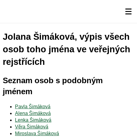
Jolana Šimáková, výpis všech
osob toho jména ve veřejných
rejstřících
Seznam osob s podobným
jménem
Pavla Šimáková
Alena Šimáková
Lenka Šimáková
Věra Šimáková
Miroslava Šimáková