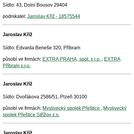
Sídlo: 43, Dolní Bousov 29404
podnikatel:
Jaroslav Kříž - 18575544
Jaroslav Kříž
Sídlo: Edvarda Beneše 320, Příbram
působí ve firmách:
EXTRA PRAHA, spol. s r.o.
,
EXTRA
Příbram s.r.o.
Jaroslav Kříž
Sídlo: Dvořákova 2586/51, Plzeň 30100
působí ve firmách:
Myslivecký spolek Přeštice
,
Myslivecký
spolek Přeštice Střížov z.s.
Jaroslav Kříž