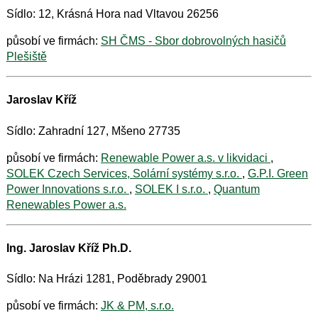
Sídlo: 12, Krásná Hora nad Vltavou 26256
působí ve firmách:
SH ČMS - Sbor dobrovolných hasičů
Plešiště
Jaroslav Kříž
Sídlo: Zahradní 127, Mšeno 27735
působí ve firmách:
Renewable Power a.s. v likvidaci
,
SOLEK Czech Services, Solární systémy s.r.o.
,
G.P.I. Green
Power Innovations s.r.o.
,
SOLEK I s.r.o.
,
Quantum
Renewables Power a.s.
Ing. Jaroslav Kříž Ph.D.
Sídlo: Na Hrázi 1281, Poděbrady 29001
působí ve firmách:
JK & PM, s.r.o.