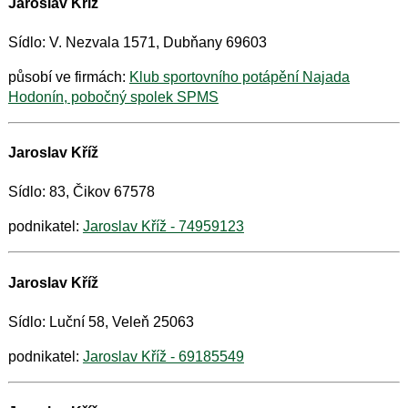
Jaroslav Kříž
Sídlo: V. Nezvala 1571, Dubňany 69603
působí ve firmách:
Klub sportovního potápění Najada
Hodonín, pobočný spolek SPMS
Jaroslav Kříž
Sídlo: 83, Čikov 67578
podnikatel:
Jaroslav Kříž - 74959123
Jaroslav Kříž
Sídlo: Luční 58, Veleň 25063
podnikatel:
Jaroslav Kříž - 69185549