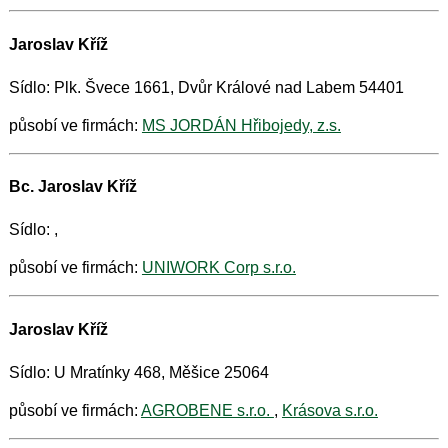
Jaroslav Kříž
Sídlo: Plk. Švece 1661, Dvůr Králové nad Labem 54401
působí ve firmách:
MS JORDÁN Hřibojedy, z.s.
Bc. Jaroslav Kříž
Sídlo: ,
působí ve firmách:
UNIWORK Corp s.r.o.
Jaroslav Kříž
Sídlo: U Mratínky 468, Měšice 25064
působí ve firmách:
AGROBENE s.r.o.
,
Krásova s.r.o.