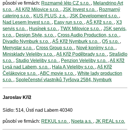
působí ve firmách:
Rozmarné léto CZ s.r.o.
,
Melandrino Art
s.r.o.
,
Aš Kříž Milovice s.r.o.
,
JSK Invest s.r.o.
,
Rozmarný
catering s.r.o.
,
KUS PLUS, z.s.
,
JSK Development s.r.o.
,
Nad Lesem Invest s.r.o.
,
Easy run s.r.o.
,
AŠ Kříž s.r.o.
,
X3
servis s.r.o.
,
Husínek s.r.o.
,
TWX Milovice s.r.o.
,
JSK servis,
s.r.o.
,
Design Style, s.r.o.
,
Cross Audio Production, s.r.o.
,
Divadlo Nymburk s.r.o.
,
AŠ Kříž Nymburk s.r.o.
,
Q5 s.r.o.
,
Merrystar s.r.o.
,
Cross Group s.r.o.
,
Nové konírny s.r.o.
,
Minisklady Veleliby s.r.o.
,
Aš Kříž Poděbrady s.r.o.
,
Strašidlo
s.r.o.
,
Studio Veleliby s.r.o.
,
Penzion Veleliby s.r.o.
,
Aš Kříž
Lysá nad Labem, s.r.o.
,
Hala A Veleliby s.r.o.
,
Aš Kříž
Čelákovice s.r.o.
,
ABC movie s.r.o.
,
White lady production
s.r.o.
,
Společenství vlastníků Tyršova 2584, Nymburk
Jaroslav Kříž
Sídlo: 514, Ústí nad Labem 40340
působí ve firmách:
REKUL s.r.o.
,
Noeta a.s.
,
JK REAL s.r.o.