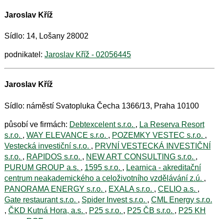
Jaroslav Kříž
Sídlo: 14, Lošany 28002
podnikatel:
Jaroslav Kříž - 02056445
Jaroslav Kříž
Sídlo: náměstí Svatopluka Čecha 1366/13, Praha 10100
působí ve firmách:
Debtexcelent s.r.o.
,
La Reserva Resort
s.r.o.
,
WAY ELEVANCE s.r.o.
,
POZEMKY VESTEC s.r.o.
,
Vestecká investiční s.r.o.
,
PRVNÍ VESTECKÁ INVESTIČNÍ
s.r.o.
,
RAPIDOS s.r.o.
,
NEW ART CONSULTING s.r.o.
,
PURUM GROUP a.s.
,
1595 s.r.o.
,
Learnica - akreditační
centrum neakademického a celoživotního vzdělávání z.ú.
,
PANORAMA ENERGY s.r.o.
,
EXALA s.r.o.
,
CELIO a.s.
,
Gate restaurant s.r.o.
,
Spider Invest s.r.o.
,
CML Energy s.r.o.
,
ČKD Kutná Hora, a.s.
,
P25 s.r.o.
,
P25 ČB s.r.o.
,
P25 KH