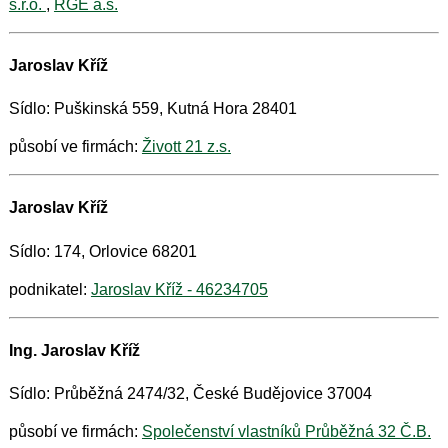
s.r.o.
,
RGE a.s.
Jaroslav Kříž
Sídlo: Puškinská 559, Kutná Hora 28401
působí ve firmách:
Živott 21 z.s.
Jaroslav Kříž
Sídlo: 174, Orlovice 68201
podnikatel:
Jaroslav Kříž - 46234705
Ing. Jaroslav Kříž
Sídlo: Průběžná 2474/32, České Budějovice 37004
působí ve firmách:
Společenství vlastníků Průběžná 32 Č.B.