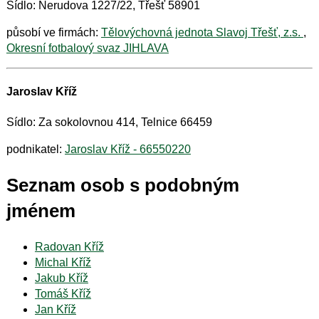
Sídlo: Nerudova 1227/22, Třešť 58901
působí ve firmách:
Tělovýchovná jednota Slavoj Třešť, z.s.
,
Okresní fotbalový svaz JIHLAVA
Jaroslav Kříž
Sídlo: Za sokolovnou 414, Telnice 66459
podnikatel:
Jaroslav Kříž - 66550220
Seznam osob s podobným
jménem
Radovan Kříž
Michal Kříž
Jakub Kříž
Tomáš Kříž
Jan Kříž