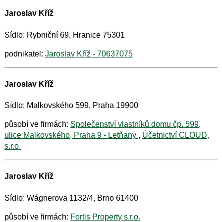
Jaroslav Kříž
Sídlo: Rybniční 69, Hranice 75301
podnikatel:
Jaroslav Kříž - 70637075
Jaroslav Kříž
Sídlo: Malkovského 599, Praha 19900
působí ve firmách:
Společenství vlastníků domu čp. 599,
ulice Malkovského, Praha 9 - Letňany
,
Účetnictví CLOUD,
s.r.o.
Jaroslav Kříž
Sídlo: Wágnerova 1132/4, Brno 61400
působí ve firmách:
Fortis Property s.r.o.