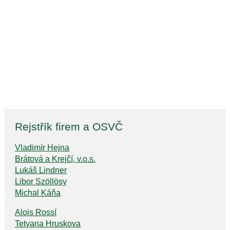
Rejstřík firem a OSVČ
Vladimír Hejna
Brátová a Krejčí, v.o.s.
Lukáš Lindner
Libor Szöllösy
Michal Káňa
Alois Rossí
Tetyana Hruskova