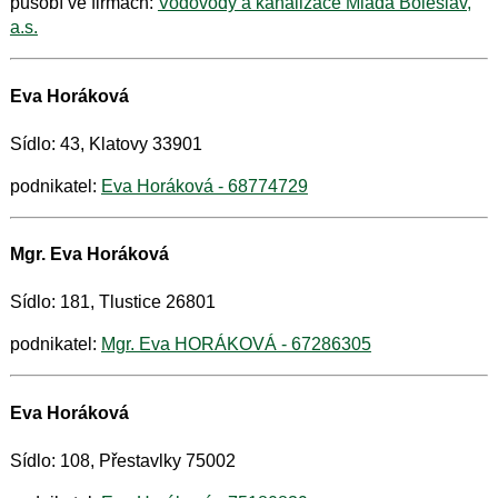
působí ve firmách:
Vodovody a kanalizace Mladá Boleslav,
a.s.
Eva Horáková
Sídlo: 43, Klatovy 33901
podnikatel:
Eva Horáková - 68774729
Mgr. Eva Horáková
Sídlo: 181, Tlustice 26801
podnikatel:
Mgr. Eva HORÁKOVÁ - 67286305
Eva Horáková
Sídlo: 108, Přestavlky 75002