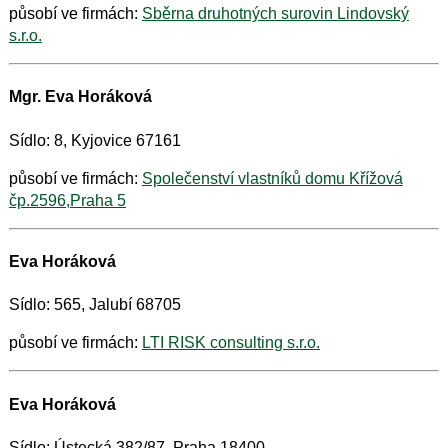
působí ve firmách:
Sběrna druhotných surovin Lindovský
s.r.o.
Mgr. Eva Horáková
Sídlo: 8, Kyjovice 67161
působí ve firmách:
Společenství vlastníků domu Křížová
čp.2596,Praha 5
Eva Horáková
Sídlo: 565, Jalubí 68705
působí ve firmách:
LTI RISK consulting s.r.o.
Eva Horáková
Sídlo: Ústecká 382/87, Praha 18400