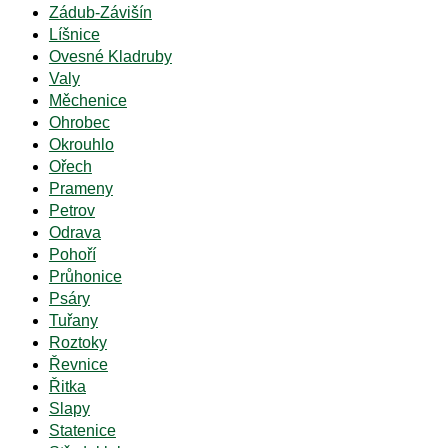
Zádub-Závišín
Líšnice
Ovesné Kladruby
Valy
Měchenice
Ohrobec
Okrouhlo
Ořech
Prameny
Petrov
Odrava
Pohoří
Průhonice
Psáry
Tuřany
Roztoky
Řevnice
Řitka
Slapy
Statenice