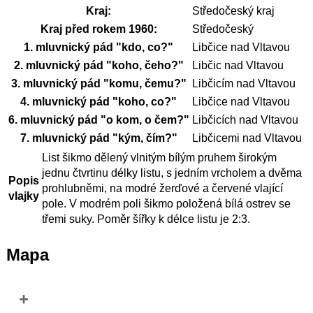
Kraj:
Středočeský kraj
Kraj před rokem 1960:
Středočeský
1. mluvnický pád "kdo, co?"
Libčice nad Vltavou
2. mluvnický pád "koho, čeho?"
Libčic nad Vltavou
3. mluvnický pád "komu, čemu?"
Libčicím nad Vltavou
4. mluvnický pád "koho, co?"
Libčice nad Vltavou
6. mluvnický pád "o kom, o čem?"
Libčicích nad Vltavou
7. mluvnický pád "kým, čím?"
Libčicemi nad Vltavou
List šikmo dělený vlnitým bílým pruhem širokým
jednu čtvrtinu délky listu, s jedním vrcholem a dvěma
Popis
prohlubněmi, na modré žerďové a červené vlající
vlajky
pole. V modrém poli šikmo položená bílá ostrev se
třemi suky. Poměr šířky k délce listu je 2:3.
Mapa
+