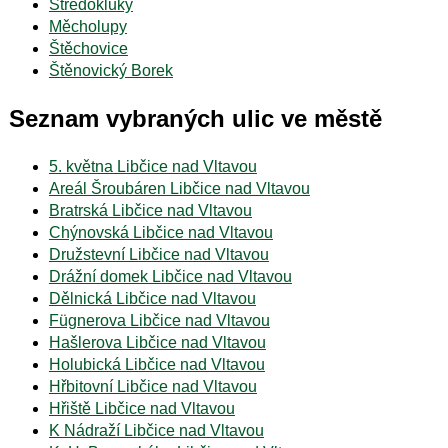
Středokluky
Měcholupy
Štěchovice
Štěnovický Borek
Seznam vybraných ulic ve městě
5. května Libčice nad Vltavou
Areál Šroubáren Libčice nad Vltavou
Bratrská Libčice nad Vltavou
Chýnovská Libčice nad Vltavou
Družstevní Libčice nad Vltavou
Drážní domek Libčice nad Vltavou
Dělnická Libčice nad Vltavou
Fügnerova Libčice nad Vltavou
Hašlerova Libčice nad Vltavou
Holubická Libčice nad Vltavou
Hřbitovní Libčice nad Vltavou
Hřiště Libčice nad Vltavou
K Nádraží Libčice nad Vltavou