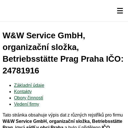
W&W Service GmbH,
organizační složka,
Betriebsstätte Prag Praha IČO:
24781916
Základní údaje
Kontakty
Obory činností
Vedení firmy
Tato stránka obsahuje výpis dat z různých rejstříků pro firmu
W&W Service GmbH, organizační složka, Betriebsstätte
Prag
, která
sídlí v obci Praha
a bylo jí přiděleno
IČO