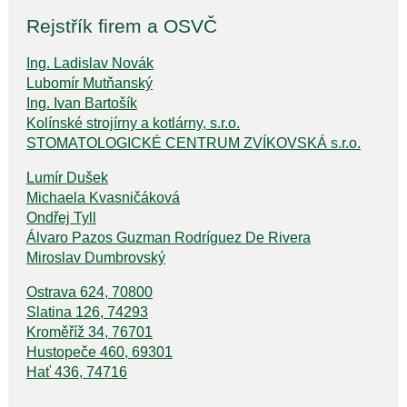
Rejstřík firem a OSVČ
Ing. Ladislav Novák
Lubomír Mutňanský
Ing. Ivan Bartošík
Kolínské strojírny a kotlárny, s.r.o.
STOMATOLOGICKÉ CENTRUM ZVÍKOVSKÁ s.r.o.
Lumír Dušek
Michaela Kvasničáková
Ondřej Tyll
Álvaro Pazos Guzman Rodríguez De Rivera
Miroslav Dumbrovský
Ostrava 624, 70800
Slatina 126, 74293
Kroměříž 34, 76701
Hustopeče 460, 69301
Hať 436, 74716