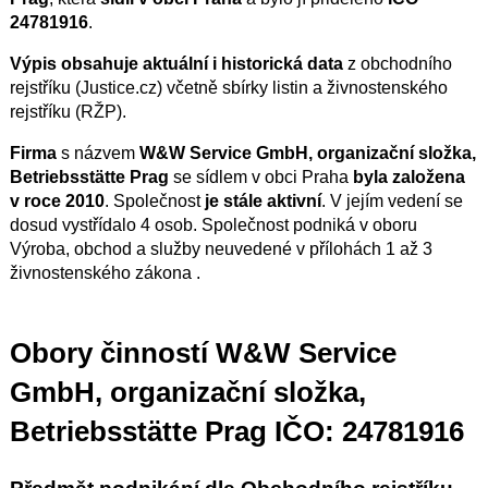
24781916
.
Výpis obsahuje aktuální i historická data
z obchodního
rejstříku (Justice.cz) včetně sbírky listin a živnostenského
rejstříku (RŽP).
Firma
s názvem
W&W Service GmbH, organizační složka,
Betriebsstätte Prag
se sídlem v obci Praha
byla založena
v roce 2010
. Společnost
je stále aktivní
. V jejím vedení se
dosud vystřídalo 4 osob. Společnost podniká v oboru
Výroba, obchod a služby neuvedené v přílohách 1 až 3
živnostenského zákona .
Obory činností W&W Service
GmbH, organizační složka,
Betriebsstätte Prag IČO: 24781916