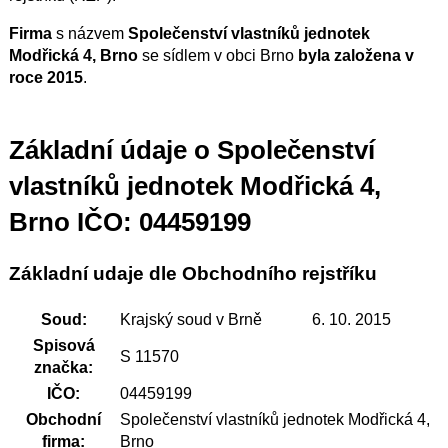
Firma
s názvem
Společenství vlastníků jednotek
Modřická 4, Brno
se sídlem v obci Brno
byla založena v
roce 2015
.
Základní údaje o Společenství
vlastníků jednotek Modřická 4,
Brno IČO: 04459199
Základní udaje dle Obchodního rejstříku
Soud:
Krajský soud v Brně
6. 10. 2015
Spisová
S 11570
značka:
IČO:
04459199
Obchodní
Společenství vlastníků jednotek Modřická 4,
firma:
Brno