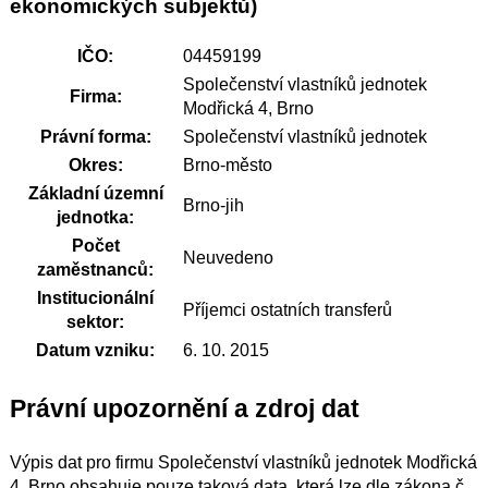
ekonomických subjektů)
IČO:
04459199
Společenství vlastníků jednotek
Firma:
Modřická 4, Brno
Právní forma:
Společenství vlastníků jednotek
Okres:
Brno-město
Základní územní
Brno-jih
jednotka:
Počet
Neuvedeno
zaměstnanců:
Institucionální
Příjemci ostatních transferů
sektor:
Datum vzniku:
6. 10. 2015
Právní upozornění a zdroj dat
Výpis dat pro firmu Společenství vlastníků jednotek Modřická
4, Brno obsahuje pouze taková data, která lze dle zákona č.