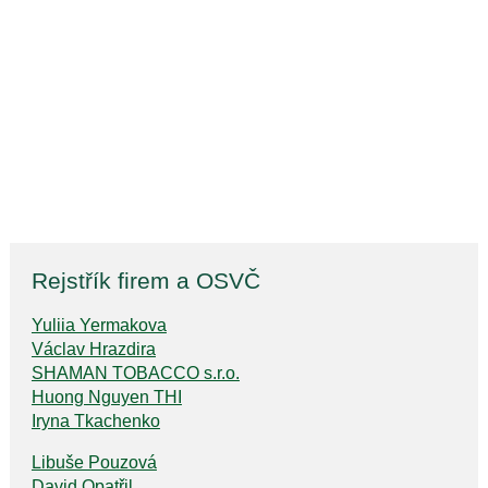
Rejstřík firem a OSVČ
Yuliia Yermakova
Václav Hrazdira
SHAMAN TOBACCO s.r.o.
Huong Nguyen THI
Iryna Tkachenko
Libuše Pouzová
David Opatřil