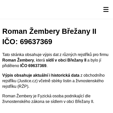
Roman Žembery Břežany II
IČO: 69637369
Tato stránka obsahuje výpis dat z různých rejstříků pro firmu
Roman Žembery
, která
sídlí v obci Břežany II
a bylo jí
přiděleno
IČO 69637369
.
Výpis obsahuje aktuální i historická data
z obchodního
rejstříku (Justice.cz) včetně sbírky listin a živnostenského
rejstříku (RŽP).
Roman Žembery je Fyzická osoba podnikající dle
živnostenského zákona se sídlem v obci Břežany II.