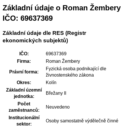
Základní údaje o Roman Žembery
IČO: 69637369
Základní údaje dle RES (Registr
ekonomických subjektů)
IČO:
69637369
Firma:
Roman Žembery
Fyzická osoba podnikající dle
Právní forma:
živnostenského zákona
Okres:
Kolín
Základní územní
Břežany II
jednotka:
Počet
Neuvedeno
zaměstnanců:
Institucionální
Osoby samostatně výdělečně činné
sektor: