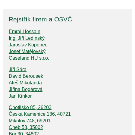
Rejstřík firem a OSVČ
Emraj Hossain
Ing. Jiří Ledinský
Jaroslav Kopenec
Josef Matějovský
Caseland HU s.r.o.
Jiří Sára
David Berousek
Aleš Mikulanda
Jiřina Bogárová
Jan Kinkor
Chotilsko 85, 26203
Česká Kamenice 136, 40721
Mikulov 748, 69201
Cheb 58, 35002
Bor 30, 34802