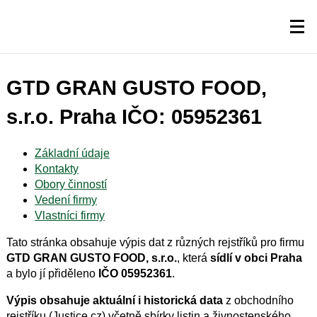
GTD GRAN GUSTO FOOD,
s.r.o. Praha IČO: 05952361
Základní údaje
Kontakty
Obory činností
Vedení firmy
Vlastníci firmy
Tato stránka obsahuje výpis dat z různých rejstříků pro firmu
GTD GRAN GUSTO FOOD, s.r.o.
, která
sídlí v obci Praha
a bylo jí přiděleno
IČO 05952361
.
Výpis obsahuje aktuální i historická data
z obchodního
rejstříku (Justice.cz) včetně sbírky listin a živnostenského