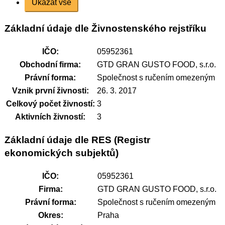
Ukázat vše
Základní údaje dle Živnostenského rejstříku
IČO:
05952361
Obchodní firma:
GTD GRAN GUSTO FOOD, s.r.o.
Právní forma:
Společnost s ručením omezeným
Vznik první živnosti:
26. 3. 2017
Celkový počet živností:
3
Aktivních živností:
3
Základní údaje dle RES (Registr
ekonomických subjektů)
IČO:
05952361
Firma:
GTD GRAN GUSTO FOOD, s.r.o.
Právní forma:
Společnost s ručením omezeným
Okres:
Praha