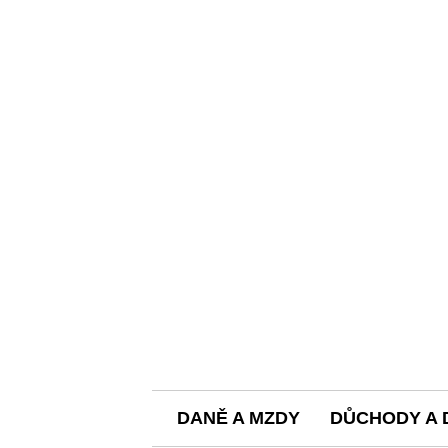
DANĚ A MZDY
DŮCHODY A 