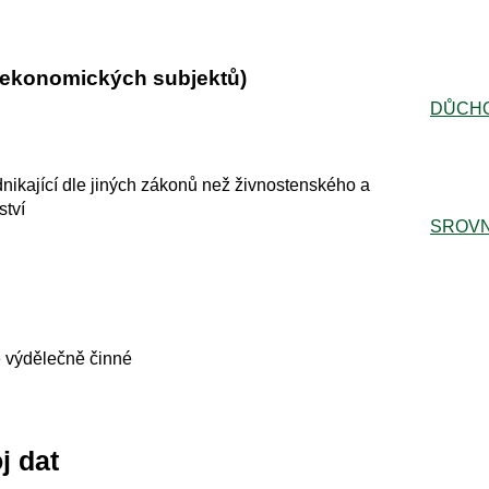
r ekonomických subjektů)
DŮCH
nikající dle jiných zákonů než živnostenského a
tví
SROVN
 výdělečně činné
j dat