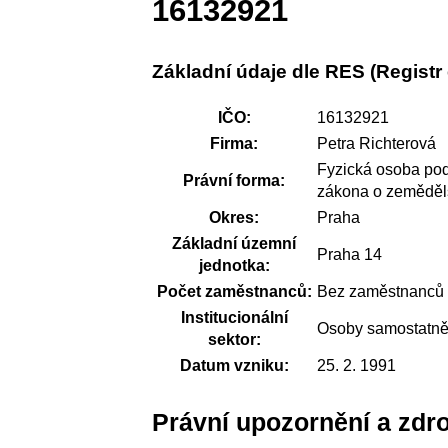
16132921
Základní údaje dle RES (Regist
IČO:
16132921
Firma:
Petra Richterová
Fyzická osoba pod
Právní forma:
zákona o zeměděls
Okres:
Praha
Základní územní
Praha 14
jednotka:
Počet zaměstnanců:
Bez zaměstnanců
Institucionální
Osoby samostatně
sektor:
Datum vzniku:
25. 2. 1991
Právní upozornění a zdro