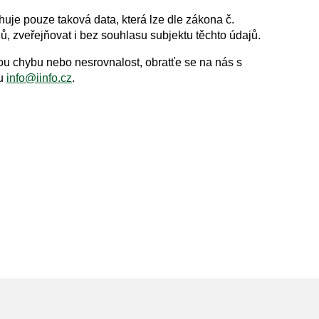
huje pouze taková data, která lze dle zákona č.
, zveřejňovat i bez souhlasu subjektu těchto údajů.
akou chybu nebo nesrovnalost, obratťe se na nás s
lu
info@iinfo.cz
.