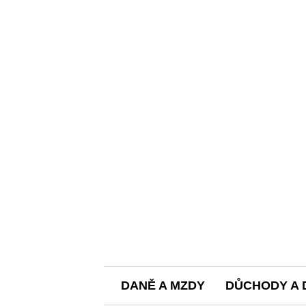
DANĚ A MZDY
DŮCHODY A 