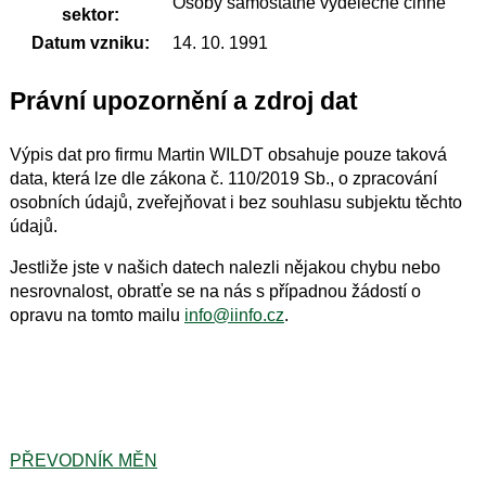
Osoby samostatně výdělečně činné
sektor:
Datum vzniku:
14. 10. 1991
Právní upozornění a zdroj dat
Výpis dat pro firmu Martin WILDT obsahuje pouze taková
data, která lze dle zákona č. 110/2019 Sb., o zpracování
osobních údajů, zveřejňovat i bez souhlasu subjektu těchto
údajů.
Jestliže jste v našich datech nalezli nějakou chybu nebo
nesrovnalost, obratťe se na nás s případnou žádostí o
opravu na tomto mailu
info@iinfo.cz
.
PŘEVODNÍK MĚN