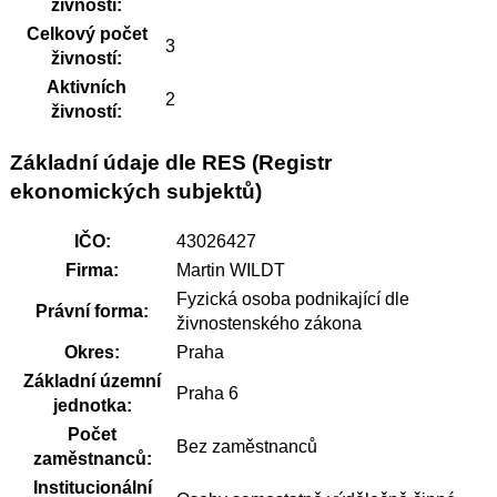
živnosti:
Celkový počet
3
živností:
Aktivních
2
živností:
Základní údaje dle RES (Registr
ekonomických subjektů)
IČO:
43026427
Firma:
Martin WILDT
Fyzická osoba podnikající dle
Právní forma:
živnostenského zákona
Okres:
Praha
Základní územní
Praha 6
jednotka:
Počet
Bez zaměstnanců
zaměstnanců:
Institucionální