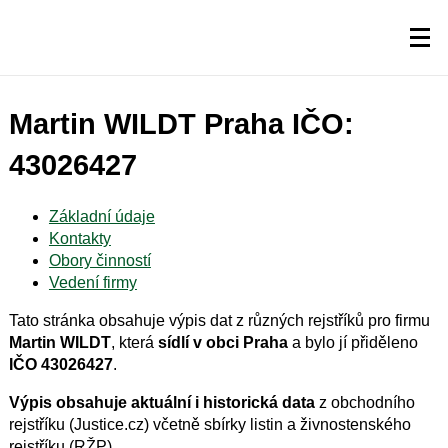
Martin WILDT Praha IČO:
43026427
Základní údaje
Kontakty
Obory činností
Vedení firmy
Tato stránka obsahuje výpis dat z různých rejstříků pro firmu
Martin WILDT
, která
sídlí v obci Praha
a bylo jí přiděleno
IČO 43026427
.
Výpis obsahuje aktuální i historická data
z obchodního
rejstříku (Justice.cz) včetně sbírky listin a živnostenského
rejstříku (RŽP).