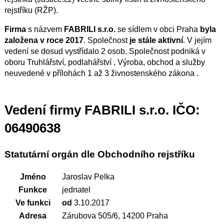
rejstříku (RŽP).
Firma
s názvem
FABRILI s.r.o.
se sídlem v obci Praha
byla
založena v roce 2017
. Společnost
je stále aktivní
. V jejím
vedení se dosud vystřídalo 2 osob. Společnost podniká v
oboru Truhlářství, podlahářství , Výroba, obchod a služby
neuvedené v přílohách 1 až 3 živnostenského zákona .
Vedení firmy FABRILI s.r.o. IČO:
06490638
Statutární orgán dle Obchodního rejstříku
Jméno
Jaroslav Pelka
Funkce
jednatel
Ve funkci
od
3.10.2017
Adresa
Zárubova 505/6, 14200 Praha