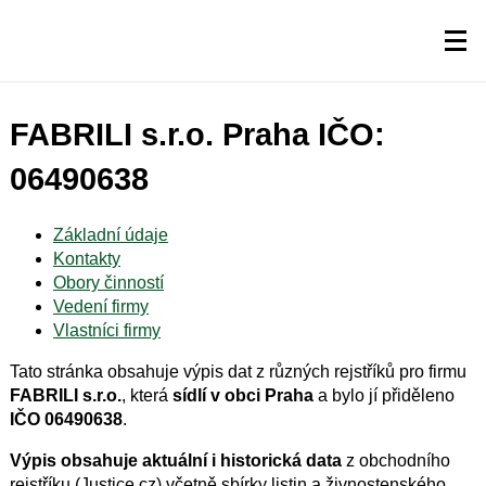
FABRILI s.r.o. Praha IČO:
06490638
Základní údaje
Kontakty
Obory činností
Vedení firmy
Vlastníci firmy
Tato stránka obsahuje výpis dat z různých rejstříků pro firmu
FABRILI s.r.o.
, která
sídlí v obci Praha
a bylo jí přiděleno
IČO 06490638
.
Výpis obsahuje aktuální i historická data
z obchodního
rejstříku (Justice.cz) včetně sbírky listin a živnostenského