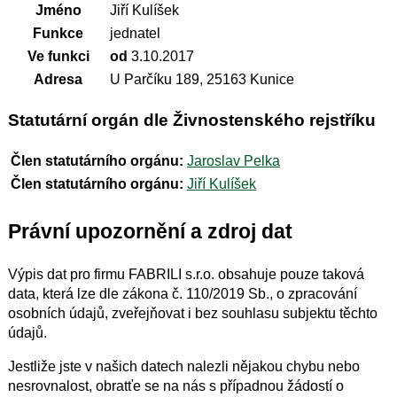
Jméno
Jiří Kulíšek
Funkce
jednatel
Ve funkci
od
3.10.2017
Adresa
U Parčíku 189, 25163 Kunice
Statutární orgán dle Živnostenského rejstříku
Člen statutárního orgánu:
Jaroslav Pelka
Člen statutárního orgánu:
Jiří Kulíšek
Právní upozornění a zdroj dat
Výpis dat pro firmu FABRILI s.r.o. obsahuje pouze taková
data, která lze dle zákona č. 110/2019 Sb., o zpracování
osobních údajů, zveřejňovat i bez souhlasu subjektu těchto
údajů.
Jestliže jste v našich datech nalezli nějakou chybu nebo
nesrovnalost, obratťe se na nás s případnou žádostí o