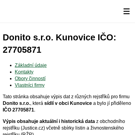
Donito s.r.o. Kunovice IČO:
27705871
Základní údaje
Kontakty
Obory činností
Vlastníci firmy
Tato stránka obsahuje výpis dat z různých rejstříků pro firmu
Donito s.r.o.
, která
sídlí v obci Kunovice
a bylo jí přiděleno
IČO 27705871
.
Výpis obsahuje aktuální i historická data
z obchodního
rejstříku (Justice.cz) včetně sbírky listin a živnostenského
rejstříku (RŽP).