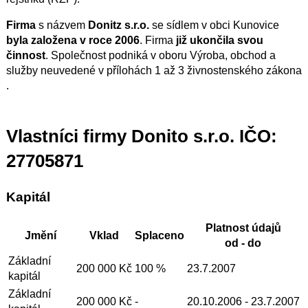
Firma
s názvem
Donitz s.r.o.
se sídlem v obci Kunovice
byla založena v roce 2006
. Firma
již ukončila svou
činnost
. Společnost podniká v oboru Výroba, obchod a
služby neuvedené v přílohách 1 až 3 živnostenského zákona
.
Vlastníci firmy Donito s.r.o. IČO:
27705871
Kapitál
Platnost údajů
Jmění
Vklad
Splaceno
od - do
Základní
200 000 Kč
100 %
23.7.2007
kapitál
Základní
200 000 Kč
-
20.10.2006
- 23.7.2007