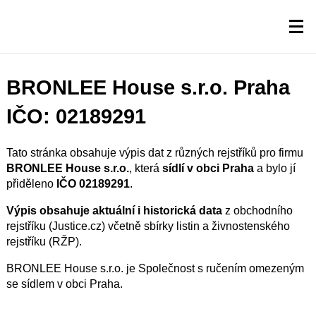
BRONLEE House s.r.o. Praha
IČO: 02189291
Tato stránka obsahuje výpis dat z různých rejstříků pro firmu
BRONLEE House s.r.o.
, která
sídlí v obci Praha
a bylo jí
přiděleno
IČO 02189291
.
Výpis obsahuje aktuální i historická data
z obchodního
rejstříku (Justice.cz) včetně sbírky listin a živnostenského
rejstříku (RŽP).
BRONLEE House s.r.o. je Společnost s ručením omezeným
se sídlem v obci Praha.