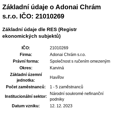
Základní údaje o Adonai Chrám
s.r.o. IČO: 21010269
Základní údaje dle RES (Registr
ekonomických subjektů)
IČO:
21010269
Firma:
Adonai Chrám s.r.o.
Právní forma:
Společnost s ručením omezeným
Okres:
Karviná
Základní územní
Havířov
jednotka:
Počet zaměstnanců:
1 - 5 zaměstnanců
Národní soukromé nefinanční
Institucionální sektor:
podniky
Datum vzniku:
12. 12. 2023