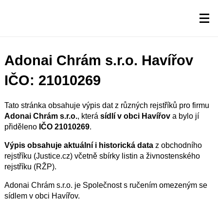
Adonai Chrám s.r.o. Havířov
IČO: 21010269
Tato stránka obsahuje výpis dat z různých rejstříků pro firmu
Adonai Chrám s.r.o.
, která
sídlí v obci Havířov
a bylo jí
přiděleno
IČO 21010269
.
Výpis obsahuje aktuální i historická data
z obchodního
rejstříku (Justice.cz) včetně sbírky listin a živnostenského
rejstříku (RŽP).
Adonai Chrám s.r.o. je Společnost s ručením omezeným se
sídlem v obci Havířov.