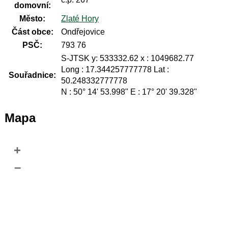
domovní:
Město:
Zlaté Hory
Část obce:
Ondřejovice
PSČ:
793 76
S-JTSK y: 533332.62 x : 1049682.77
Long : 17.344257777778 Lat :
Souřadnice:
50.248332777778
N : 50° 14' 53.998" E : 17° 20' 39.328"
Mapa
+
–