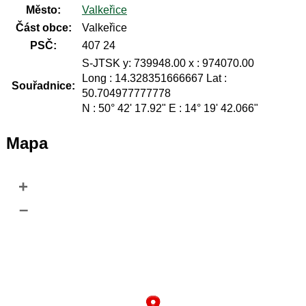
Město:
Valkeřice
Část obce:
Valkeřice
PSČ:
407 24
S-JTSK y: 739948.00 x : 974070.00
Long : 14.328351666667 Lat :
Souřadnice:
50.704977777778
N : 50° 42' 17.92" E : 14° 19' 42.066"
Mapa
+
–