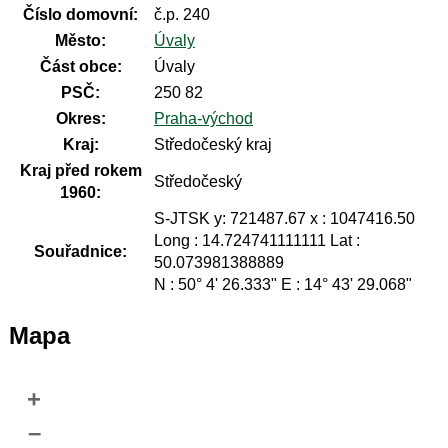
Číslo domovní:
č.p. 240
Město:
Úvaly
Část obce:
Úvaly
PSČ:
250 82
Okres:
Praha-východ
Kraj:
Středočeský kraj
Kraj před rokem
Středočeský
1960:
S-JTSK y: 721487.67 x : 1047416.50
Long : 14.724741111111 Lat :
Souřadnice:
50.073981388889
N : 50° 4' 26.333" E : 14° 43' 29.068"
Mapa
+
–