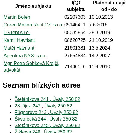
IČO
Platnost údajů
Jméno subjektu
subjektu
od - do
Martin Bolen
02207303
10.10.2013
Green Motion Rent CZ, s.r.o.
05146411
7.6.2016
LG rent s.r.o.
08035954
29.3.2019
Kamil Havrlant
08620725
21.10.2019
Matěj Havrlant
21601381
13.5.2024
Agentura NYX, s.r.o.
27654834
14.2.2007
Mgr. Petra Šebková Krejčí,
71446516
15.9.2010
advokát
Seznam blízkých adres
Štefánikova 241 , Úvaly 250 82
28. října 242 , Úvaly 250 82
Fügnerova 243 , Úvaly 250 82
Škvorecká 244 , Úvaly 250 82
Štefánikova 245 , Úvaly 250 82
Žižkova 246 , Úvaly 250 82