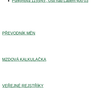
Purkyňova 1155/45 , Ústí nad Labem 400 03
PŘEVODNÍK MĚN
MZDOVÁ KALKULAČKA
VEŘEJNÉ REJSTŘÍKY