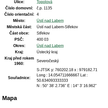
Ulice:
Topolová
Číslo domovní:
č.p. 1135
Číslo orientační:
4
Město:
Ústí nad Labem
Městská část:
Ústí nad Labem-Střekov
Část obce:
Střekov
PSČ:
400 03
Okres:
Ústí nad Labem
Kraj:
Ústecký kraj
Kraj před rokem
Severočeský
1960:
S-JTSK y: 760202.18 x : 979182.71
Long : 14.054711666667 Lat :
Souřadnice:
50.634093333333
N : 50° 38' 2.736" E : 14° 3' 16.962"
Mapa