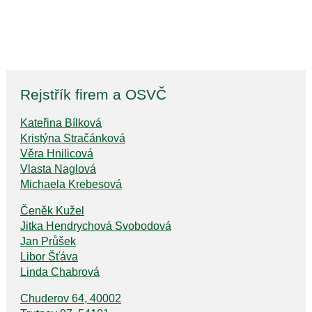
Rejstřík firem a OSVČ
Kateřina Bílková
Kristýna Stračánková
Věra Hnilicová
Vlasta Naglová
Michaela Krebesová
Čeněk Kužel
Jitka Hendrychová Svobodová
Jan Průšek
Libor Šťáva
Linda Chabrová
Chuderov 64, 40002