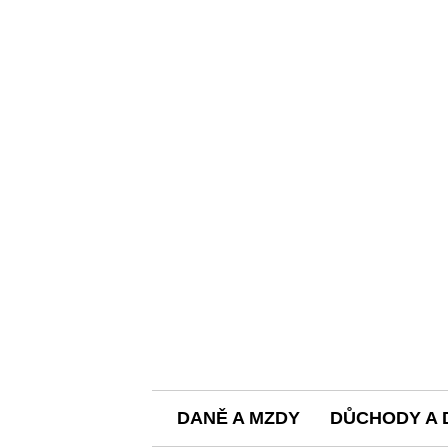
DANĚ A MZDY
DŮCHODY A 