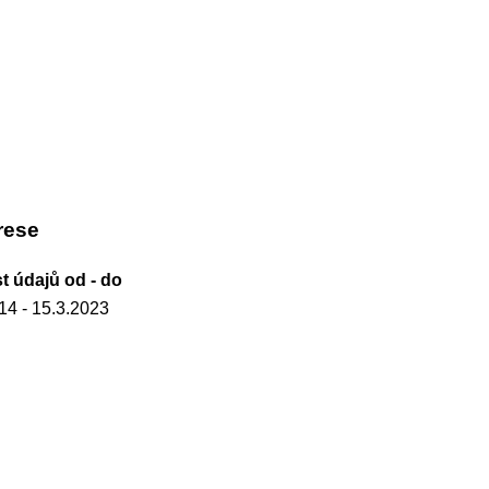
rese
t údajů od - do
014
- 15.3.2023