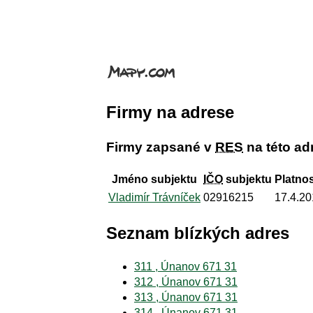
Firmy na adrese
Firmy zapsané v
RES
na této ad
Jméno subjektu
IČO
subjektu
Platnos
Vladimír Trávníček
02916215
17.4.2
Seznam blízkých adres
311 , Únanov 671 31
312 , Únanov 671 31
313 , Únanov 671 31
314 , Únanov 671 31