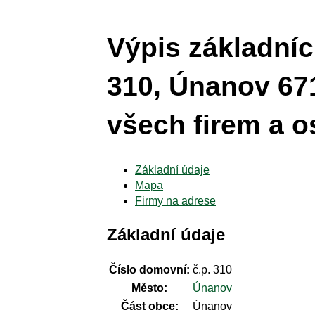
Výpis základníc
310, Únanov 671
všech firem a o
Základní údaje
Mapa
Firmy na adrese
Základní údaje
Číslo domovní:
č.p. 310
Město:
Únanov
Část obce:
Únanov