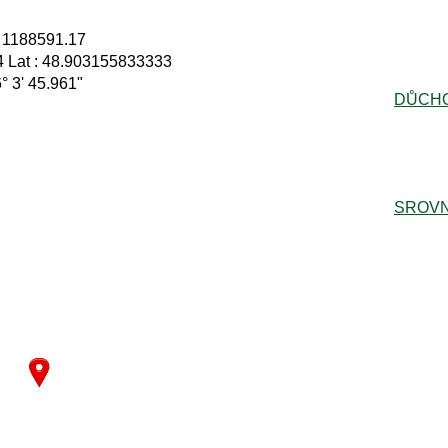
: 1188591.17
 Lat : 48.903155833333
6° 3' 45.961"
DŮCH
SROVN