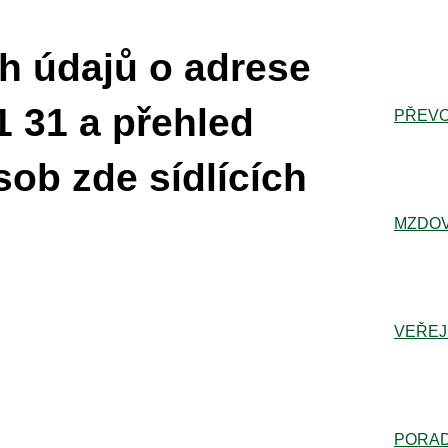
h údajů o adrese
 31 a přehled
PŘEVO
sob zde sídlících
MZDOV
VEŘEJ
PORA