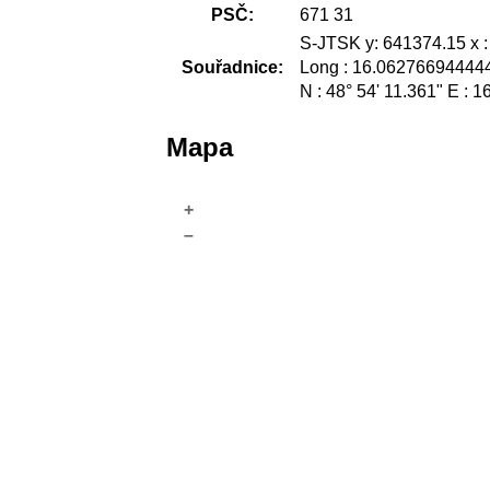
PSČ:
671 31
S-JTSK y: 641374.15 x 
Souřadnice:
Long : 16.062766944444
N : 48° 54' 11.361" E : 1
Mapa
+
–