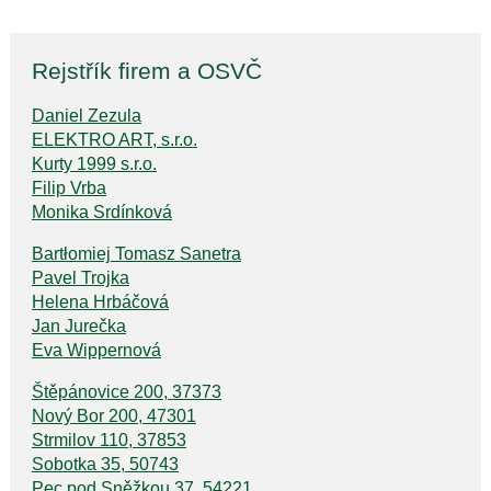
Rejstřík firem a OSVČ
Daniel Zezula
ELEKTRO ART, s.r.o.
Kurty 1999 s.r.o.
Filip Vrba
Monika Srdínková
Bartłomiej Tomasz Sanetra
Pavel Trojka
Helena Hrbáčová
Jan Jurečka
Eva Wippernová
Štěpánovice 200, 37373
Nový Bor 200, 47301
Strmilov 110, 37853
Sobotka 35, 50743
Pec pod Sněžkou 37, 54221