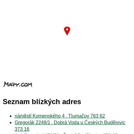
Seznam blízkých adres
náměstí Komenského 4 , Tlumačov 763 62
Gregorák 2248/1 , Dobrá Voda u Českých Budějovic
373 16