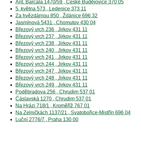
Ant. Barcala 1470/59 , České Budějovice 370 05
5. května 573 , Ledenice 373 11
Za hvězdárnou 850 , Ždánice 696 32
Jasmínová 5431 , Chomutov 430 04
Březový vrch 236 , Jirkov 431 11
Březový vrch 237 , Jirkov 431 11
Březový vrch 238 , Jirkov 431 11
Březový vrch 240 , Jirkov 431 11
Březový vrch 241 , Jirkov 431 11
Březový vrch 244 , Jirkov 431 11
Březový vrch 247 , Jirkov 431 11
Březový vrch 248 , Jirkov 431 11
Březový vrch 249 , Jirkov 431 11
Poděbradova 256 , Chrudim 537 01
Čáslavská 1270 , Chrudim 537 01
Na Hrázi 718/1 , Kroměříž 767 01
Na Zelničkách 1137/21 , Svatobořice-Mistřín 696 04
Luční 2776/7 , Praha 130 00