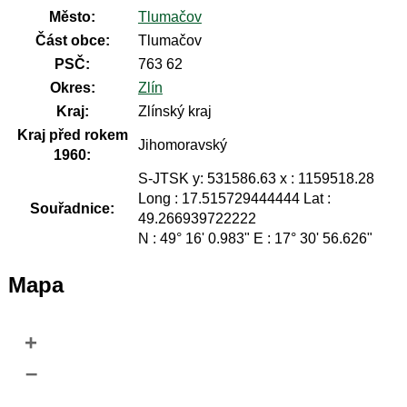
Město:
Tlumačov
Část obce:
Tlumačov
PSČ:
763 62
Okres:
Zlín
Kraj:
Zlínský kraj
Kraj před rokem
Jihomoravský
1960:
S-JTSK y: 531586.63 x : 1159518.28
Long : 17.515729444444 Lat :
Souřadnice:
49.266939722222
N : 49° 16' 0.983" E : 17° 30' 56.626"
Mapa
+
–