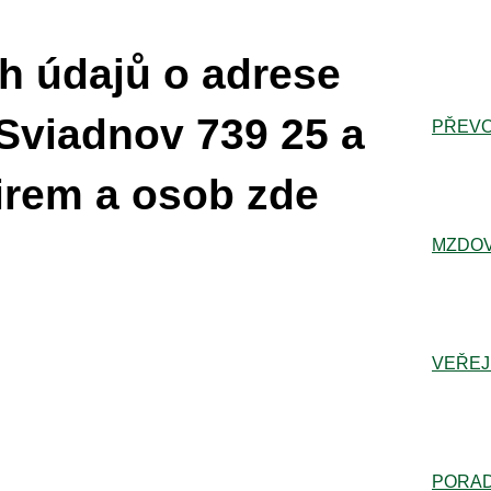
h údajů o adrese
Sviadnov 739 25 a
PŘEVO
irem a osob zde
MZDOV
VEŘEJ
PORA