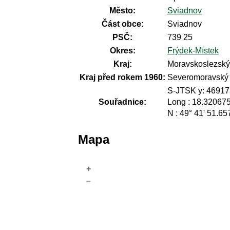
Město:
Sviadnov
Část obce:
Sviadnov
PSČ:
739 25
Okres:
Frýdek-Místek
Kraj:
Moravskoslezský 
Kraj před rokem 1960:
Severomoravský
S-JTSK y: 469175
Souřadnice:
Long : 18.32067
N : 49° 41' 51.65
Mapa
+
–