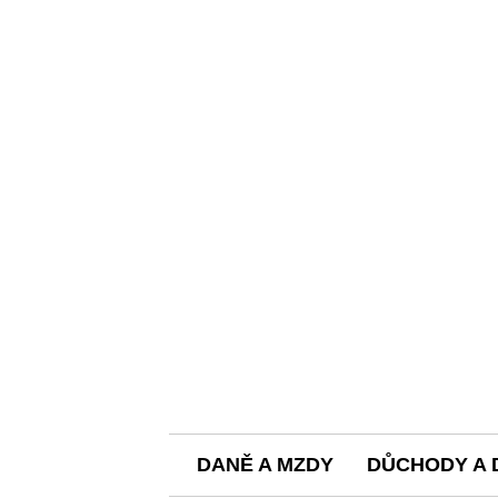
DANĚ A MZDY
DŮCHODY A 