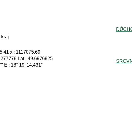
DŮCH
kraj
.41 x : 1117075.69
5277778 Lat : 49.6976825
SROVN
7" E : 18° 19' 14.431"