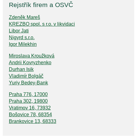
Rejstřík firem a OSVČ
Zdeněk Mareš
KREZBO spol. s r.o. v likvidaci
Libor Jati
Nigyrd s.r.o.
Igor Milekhin
Miroslava Kroužková
Andrii Kovryzhenko
Durhan Isik
Vladimír Bolgáč
Yuriy Bedey-Bank
Praha 776, 17000
Praha 302, 19800
Vratimov 16, 73932
Bošovice 78, 68354
Brankovice 13, 68333