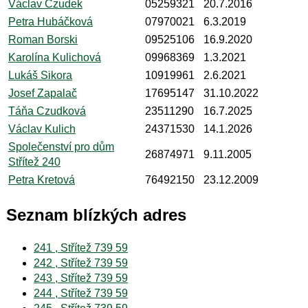
Václav Czudek
05259321
20.7.2016
Petra Hubáčková
07970021
6.3.2019
Roman Borski
09525106
16.9.2020
Karolína Kulichová
09968369
1.3.2021
Lukáš Sikora
10919961
2.6.2021
Josef Zapalač
17695147
31.10.2022
Táňa Czudková
23511290
16.7.2025
Václav Kulich
24371530
14.1.2026
Společenství pro dům
26874971
9.11.2005
Střítež 240
Petra Kretová
76492150
23.12.2009
Seznam blízkých adres
241 , Střítež 739 59
242 , Střítež 739 59
243 , Střítež 739 59
244 , Střítež 739 59