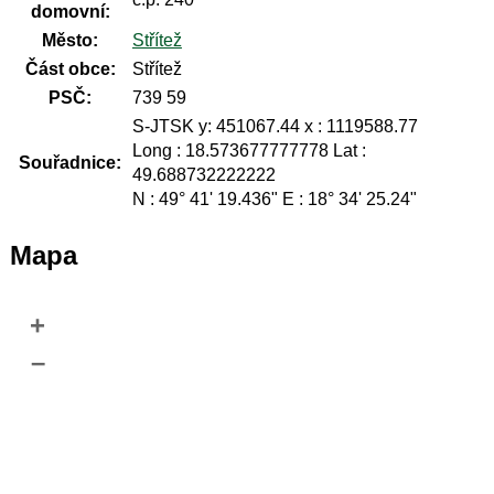
domovní:
Město:
Střítež
Část obce:
Střítež
PSČ:
739 59
S-JTSK y: 451067.44 x : 1119588.77
Long : 18.573677777778 Lat :
Souřadnice:
49.688732222222
N : 49° 41' 19.436" E : 18° 34' 25.24"
Mapa
+
–