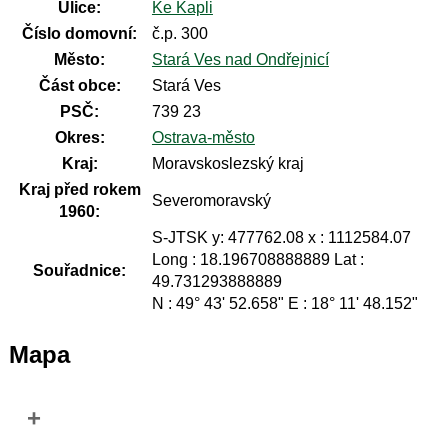
Ulice:
Ke Kapli
Číslo domovní:
č.p. 300
Město:
Stará Ves nad Ondřejnicí
Část obce:
Stará Ves
PSČ:
739 23
Okres:
Ostrava-město
Kraj:
Moravskoslezský kraj
Kraj před rokem
Severomoravský
1960:
S-JTSK y: 477762.08 x : 1112584.07
Long : 18.196708888889 Lat :
Souřadnice:
49.731293888889
N : 49° 43' 52.658" E : 18° 11' 48.152"
Mapa
+