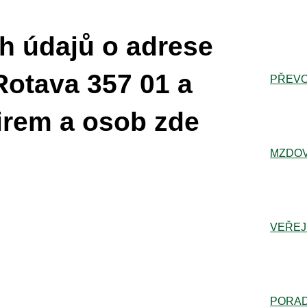
h údajů o adrese
Rotava 357 01 a
PŘEVO
irem a osob zde
MZDOV
VEŘEJ
PORA