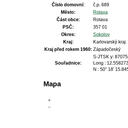
Číslo domovní:
č.p. 689
Město:
Rotava
Část obce:
Rotava
PSČ:
357 01
Okres:
Sokolov
Kraj:
Karlovarský kraj
Kraj před rokem 1960:
Západočeský
S-JTSK y: 87075
Souřadnice:
Long : 12.55827
N : 50° 18' 15.84
Mapa
+
–