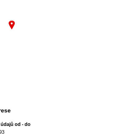
rese
 údajů od - do
93