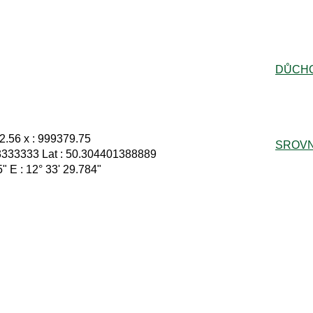
DŮCH
2.56 x : 999379.75
SROVN
3333333 Lat : 50.304401388889
5" E : 12° 33' 29.784"