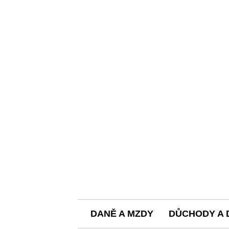
DANĚ A MZDY
DŮCHODY A 