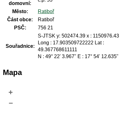
domovní:
Město:
Ratiboř
Část obce:
Ratiboř
PSČ:
756 21
S-JTSK y: 502474.39 x : 1150976.43
Long : 17.903509722222 Lat :
Souřadnice:
49.367768611111
N : 49° 22' 3.967" E : 17° 54' 12.635"
Mapa
+
–