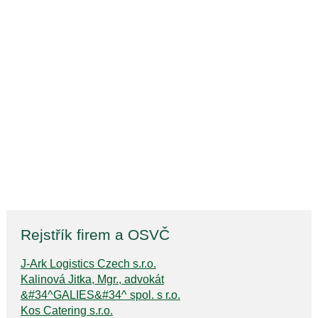
Rejstřík firem a OSVČ
J-Ark Logistics Czech s.r.o.
Kalinová Jitka, Mgr., advokát
&#34^GALIES&#34^ spol. s r.o.
Kos Catering s.r.o.