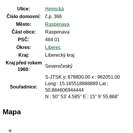
Ulice:
Hejnická
Číslo domovní:
č.p. 366
Město:
Raspenava
Část obce:
Raspenava
PSČ:
464 01
Okres:
Liberec
Kraj:
Liberecký kraj
Kraj před rokem
Severočeský
1960:
S-JTSK y: 678800.00 x : 962051.00
Long : 15.165518888889 Lat :
Souřadnice:
50.884606944444
N : 50° 53' 4.585" E : 15° 9' 55.868"
Mapa
+