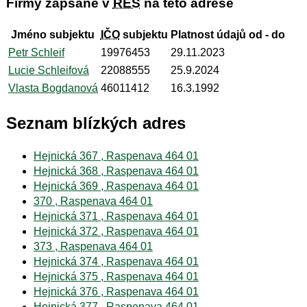
Firmy zapsané v
RES
na této adrese
Jméno subjektu
IČO
subjektu
Platnost údajů od - do
Petr Schleif
19976453
29.11.2023
Lucie Schleifová
22088555
25.9.2024
Vlasta Bogdanová
46011412
16.3.1992
Seznam blízkých adres
Hejnická 367 , Raspenava 464 01
Hejnická 368 , Raspenava 464 01
Hejnická 369 , Raspenava 464 01
370 , Raspenava 464 01
Hejnická 371 , Raspenava 464 01
Hejnická 372 , Raspenava 464 01
373 , Raspenava 464 01
Hejnická 374 , Raspenava 464 01
Hejnická 375 , Raspenava 464 01
Hejnická 376 , Raspenava 464 01
Hejnická 377 , Raspenava 464 01