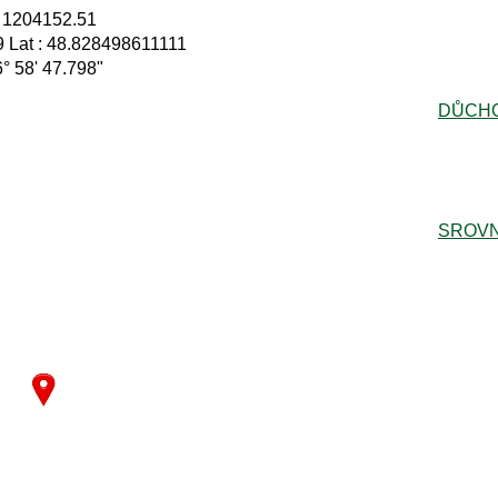
: 1204152.51
 Lat : 48.828498611111
6° 58' 47.798"
DŮCH
SROVN