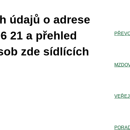
h údajů o adrese
6 21 a přehled
PŘEVO
sob zde sídlících
MZDOV
VEŘEJ
PORA