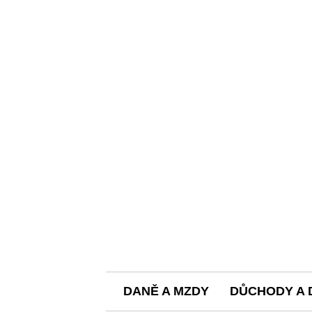
DANĚ A MZDY
DŮCHODY A 