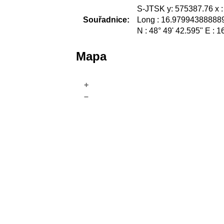
S-JTSK y: 575387.76 x 
Souřadnice:
Long : 16.979943888889
N : 48° 49' 42.595" E : 1
Mapa
+
–