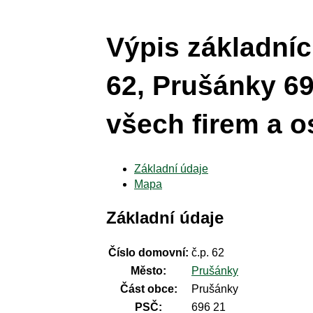
Výpis základníc
62, Prušánky 69
všech firem a o
Základní údaje
Mapa
Základní údaje
Číslo domovní:
č.p. 62
Město:
Prušánky
Část obce:
Prušánky
PSČ:
696 21