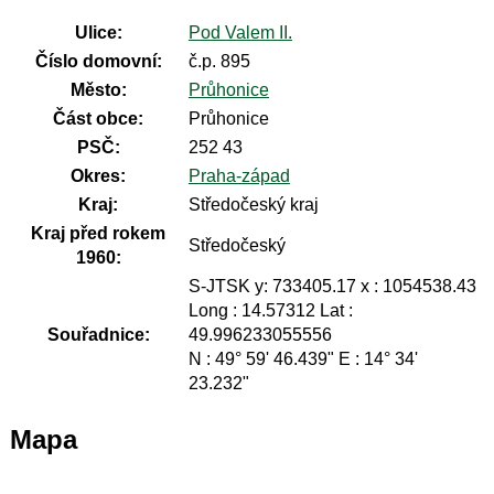
Ulice:
Pod Valem II.
Číslo domovní:
č.p. 895
Město:
Průhonice
Část obce:
Průhonice
PSČ:
252 43
Okres:
Praha-západ
Kraj:
Středočeský kraj
Kraj před rokem
Středočeský
1960:
S-JTSK y: 733405.17 x : 1054538.43
Long : 14.57312 Lat :
Souřadnice:
49.996233055556
N : 49° 59' 46.439" E : 14° 34'
23.232"
Mapa