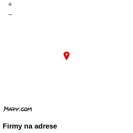
+
–
Firmy na adrese