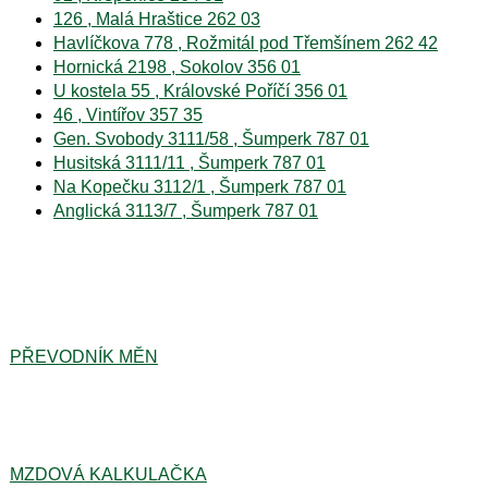
126 , Malá Hraštice 262 03
Havlíčkova 778 , Rožmitál pod Třemšínem 262 42
Hornická 2198 , Sokolov 356 01
U kostela 55 , Královské Poříčí 356 01
46 , Vintířov 357 35
Gen. Svobody 3111/58 , Šumperk 787 01
Husitská 3111/11 , Šumperk 787 01
Na Kopečku 3112/1 , Šumperk 787 01
Anglická 3113/7 , Šumperk 787 01
PŘEVODNÍK MĚN
MZDOVÁ KALKULAČKA