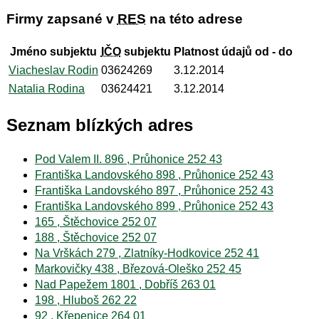
Firmy zapsané v
RES
na této adrese
Jméno subjektu
IČO
subjektu
Platnost údajů od - do
Viacheslav Rodin
03624269
3.12.2014
Natalia Rodina
03624421
3.12.2014
Seznam blízkých adres
Pod Valem II. 896 , Průhonice 252 43
Františka Landovského 898 , Průhonice 252 43
Františka Landovského 897 , Průhonice 252 43
Františka Landovského 899 , Průhonice 252 43
165 , Štěchovice 252 07
188 , Štěchovice 252 07
Na Vrškách 279 , Zlatníky-Hodkovice 252 41
Markovičky 438 , Březová-Oleško 252 45
Nad Papežem 1801 , Dobříš 263 01
198 , Hluboš 262 22
92 , Křepenice 264 01