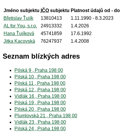
Jméno subjektu
IČO
subjektu
Platnost údajů od - do
Břetislav Ťujík
13810413
1.11.1990
- 8.3.2023
AL for You, s.r.o.
24913332
1.4.2026
Hana Ťujíková
45741859
17.6.1992
Jitka Kacovská
76247937
1.4.2008
Seznam blízkých adres
Pilská 9 , Praha 198 00
Pilská 10 , Praha 198 00
Pilská 11 , Praha 198 00
Pilská 12 , Praha 198 00
Vidlák 16 , Praha 198 00
Pilská 19 , Praha 198 00
Pilská 20 , Praha 198 00
Plumlovská 21 , Praha 198 00
Vidlák 23 , Praha 198 00
Pilská 24 , Praha 198 00