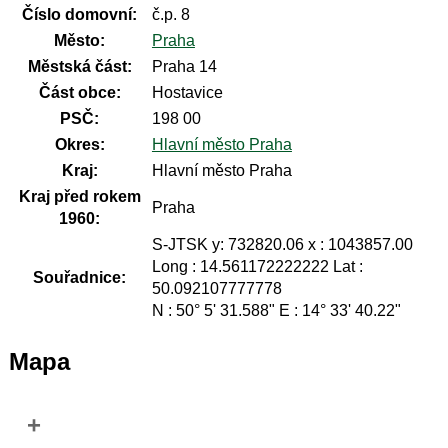
Číslo domovní:
č.p. 8
Město:
Praha
Městská část:
Praha 14
Část obce:
Hostavice
PSČ:
198 00
Okres:
Hlavní město Praha
Kraj:
Hlavní město Praha
Kraj před rokem
Praha
1960:
S-JTSK y: 732820.06 x : 1043857.00
Long : 14.561172222222 Lat :
Souřadnice:
50.092107777778
N : 50° 5' 31.588" E : 14° 33' 40.22"
Mapa
+